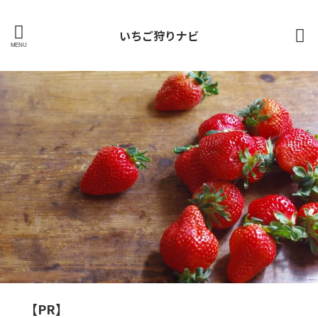
いちご狩りナビ
【PR】