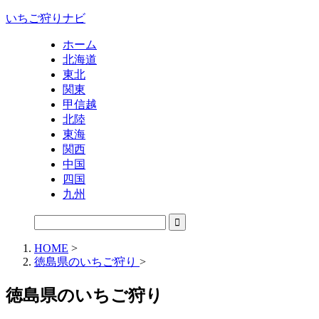
いちご狩りナビ
ホーム
北海道
東北
関東
甲信越
北陸
東海
関西
中国
四国
九州
HOME
>
徳島県のいちご狩り
>
徳島県のいちご狩り