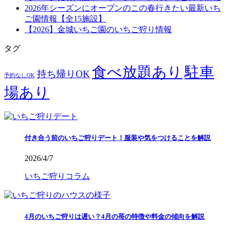
2026年シーズンにオープンのこの春行きたい最新いち
ご園情報【全15施設】
【2026】金城いちご園のいちご狩り情報
タグ
食べ放題あり
駐車
持ち帰りOK
予約なしOK
場あり
付き合う前のいちご狩りデート！服装や気をつけることを解説
2026/4/7
いちご狩りコラム
4月のいちご狩りは遅い？4月の苺の特徴や料金の傾向を解説