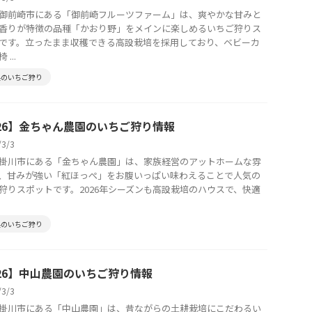
御前崎市にある「御前崎フルーツファーム」は、爽やかな甘みと
香りが特徴の品種「かおり野」をメインに楽しめるいちご狩りス
です。立ったまま収穫できる高設栽培を採用しており、ベビーカ
...
県のいちご狩り
026】金ちゃん農園のいちご狩り情報
/3/3
掛川市にある「金ちゃん農園」は、家族経営のアットホームな雰
、甘みが強い「紅ほっぺ」をお腹いっぱい味わえることで人気の
狩りスポットです。2026年シーズンも高設栽培のハウスで、快適
県のいちご狩り
026】中山農園のいちご狩り情報
/3/3
掛川市にある「中山農園」は、昔ながらの土耕栽培にこだわるい