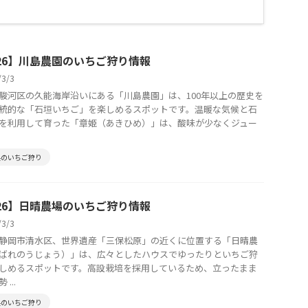
026】川島農園のいちご狩り情報
/3/3
駿河区の久能海岸沿いにある「川島農園」は、100年以上の歴史を
統的な「石垣いちご」を楽しめるスポットです。温暖な気候と石
を利用して育った「章姫（あきひめ）」は、酸味が少なくジュー
県のいちご狩り
026】日晴農場のいちご狩り情報
/3/3
静岡市清水区、世界遺産「三保松原」の近くに位置する「日晴農
ばれのうじょう）」は、広々としたハウスでゆったりといちご狩
しめるスポットです。高設栽培を採用しているため、立ったまま
...
県のいちご狩り