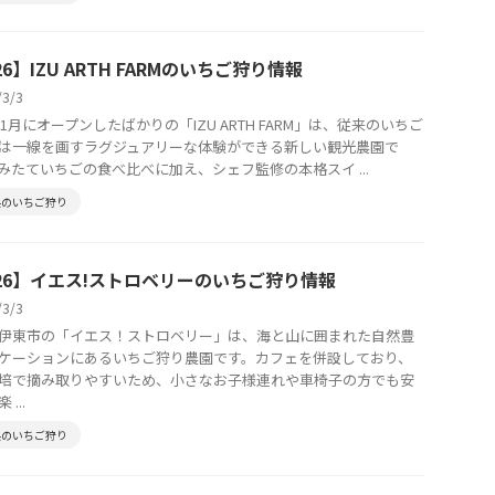
26】IZU ARTH FARMのいちご狩り情報
/3/3
6年1月にオープンしたばかりの「IZU ARTH FARM」は、従来のいちご
は一線を画すラグジュアリーな体験ができる新しい観光農園で
みたていちごの食べ比べに加え、シェフ監修の本格スイ ...
県のいちご狩り
026】イエス!ストロベリーのいちご狩り情報
/3/3
伊東市の「イエス！ストロベリー」は、海と山に囲まれた自然豊
ケーションにあるいちご狩り農園です。カフェを併設しており、
培で摘み取りやすいため、小さなお子様連れや車椅子の方でも安
...
県のいちご狩り