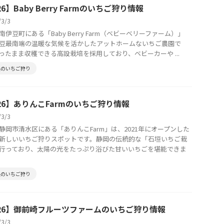
26】Baby Berry Farmのいちご狩り情報
/3/3
南伊豆町にある「Baby Berry Farm（ベビーベリーファーム）」
豆最南端の温暖な気候を活かしたアットホームないちご農園で
ったまま収穫できる高設栽培を採用しており、ベビーカーや ...
県のいちご狩り
26】ありんこFarmのいちご狩り情報
/3/3
静岡市清水区にある「ありんこFarm」は、2021年にオープンした
新しいいちご狩りスポットです。静岡の伝統的な「石垣いちご栽
行っており、太陽の光をたっぷり浴びた甘いいちごを堪能できま
県のいちご狩り
026】御前崎フルーツファームのいちご狩り情報
/3/3