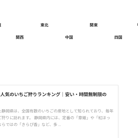
道
東北
関東
関西
中国
四国
県で人気のいちご狩りランキング｜安い・時間無制限の
た静岡県は、全国有数のいちごの産地として知られており、毎年
ご狩りに訪れます。 静岡県内には、定番の「章姫」や「紅ほっ
らではの「きらぴ香」など、多 ...