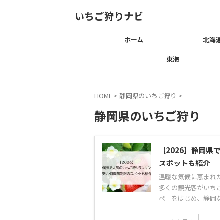
いちご狩りナビ
ホーム
北海
東海
HOME
>
静岡県のいちご狩り
>
静岡県のいちご狩り
【2026】静岡
スポットも紹介
温暖な気候に恵まれ
多くの観光客がいち
ぺ」をはじめ、静岡な