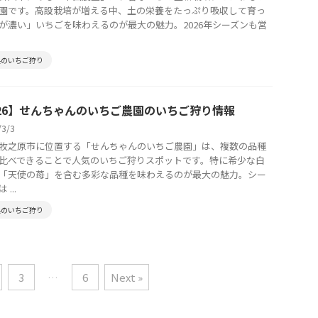
園です。高設栽培が増える中、土の栄養をたっぷり吸収して育っ
が濃い」いちごを味わえるのが最大の魅力。2026年シーズンも営
県のいちご狩り
026】せんちゃんのいちご農園のいちご狩り情報
/3/3
牧之原市に位置する「せんちゃんのいちご農園」は、複数の品種
比べできることで人気のいちご狩りスポットです。特に希少な白
「天使の苺」を含む多彩な品種を味わえるのが最大の魅力。シー
...
県のいちご狩り
3
…
6
Next »