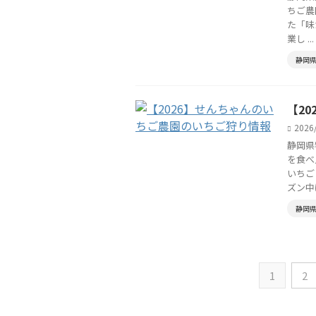
ちご農
た「味
業し ...
静岡
【2
2026
静岡県
を食べ
いちご
ズン中は 
静岡
1
2