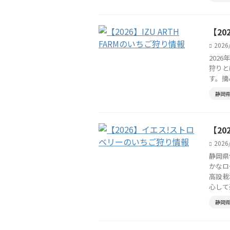
【20
2026
202
狩りと
す。摘
静岡
【2
2026
静岡県
かなロ
高設栽
心して楽 
静岡