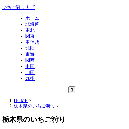
いちご狩りナビ
ホーム
北海道
東北
関東
甲信越
北陸
東海
関西
中国
四国
九州
HOME
>
栃木県のいちご狩り
>
栃木県のいちご狩り