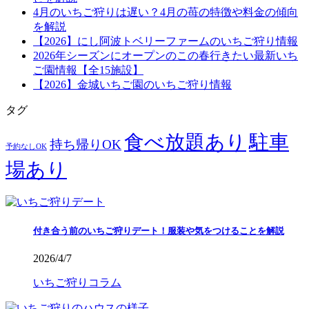
4月のいちご狩りは遅い？4月の苺の特徴や料金の傾向
を解説
【2026】にし阿波トベリーファームのいちご狩り情報
2026年シーズンにオープンのこの春行きたい最新いち
ご園情報【全15施設】
【2026】金城いちご園のいちご狩り情報
タグ
食べ放題あり
駐車
持ち帰りOK
予約なしOK
場あり
付き合う前のいちご狩りデート！服装や気をつけることを解説
2026/4/7
いちご狩りコラム