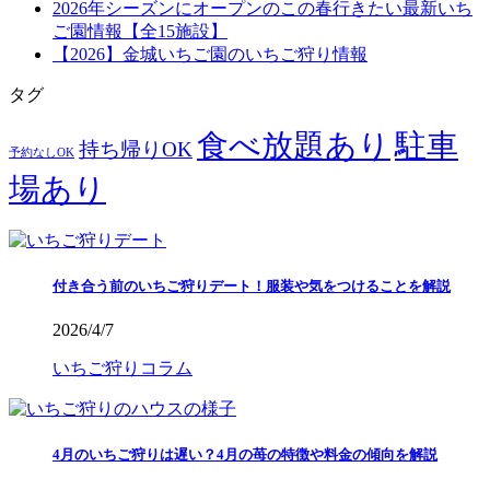
2026年シーズンにオープンのこの春行きたい最新いち
ご園情報【全15施設】
【2026】金城いちご園のいちご狩り情報
タグ
食べ放題あり
駐車
持ち帰りOK
予約なしOK
場あり
付き合う前のいちご狩りデート！服装や気をつけることを解説
2026/4/7
いちご狩りコラム
4月のいちご狩りは遅い？4月の苺の特徴や料金の傾向を解説