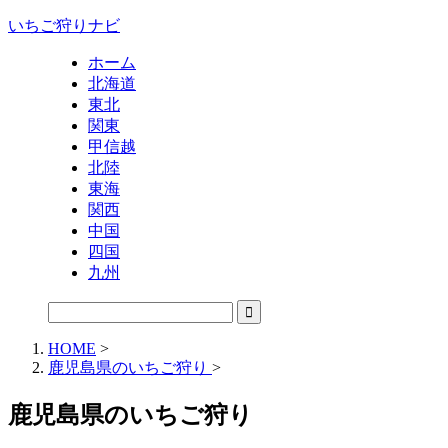
いちご狩りナビ
ホーム
北海道
東北
関東
甲信越
北陸
東海
関西
中国
四国
九州
HOME
>
鹿児島県のいちご狩り
>
鹿児島県のいちご狩り