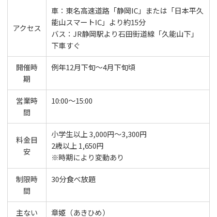
車：東名高速道路「静岡IC」または「日本平久
能山スマートIC」より約15分
アクセス
バス：JR静岡駅より石田街道線「久能山下」
下車すぐ
開催時
例年12月下旬〜4月下旬頃
期
営業時
10:00〜15:00
間
小学生以上 3,000円〜3,300円
料金目
2歳以上 1,650円
安
※時期により変動あり
制限時
30分食べ放題
間
主ない
章姫（あきひめ）