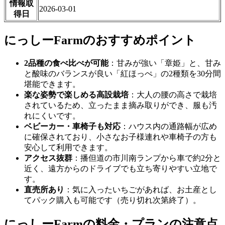
情報取
2026-03-01
得日
にっしーFarmのおすすめポイント
2品種の食べ比べが可能
：甘みが強い「章姫」と、甘み
と酸味のバランスが良い「紅ほっぺ」の2種類を30分間
堪能できます。
楽な姿勢で楽しめる高設栽培
：大人の腰の高さで栽培
されているため、立ったまま摘み取りができ、服も汚
れにくいです。
ベビーカー・車椅子も対応
：ハウス内の通路幅が広め
に確保されており、小さなお子様連れや車椅子の方も
安心して利用できます。
アクセス抜群
：播但道の市川南ランプから車で約2分と
近く、遠方からのドライブでも立ち寄りやすい立地で
す。
直売所あり
：気に入ったいちごがあれば、お土産とし
てパック購入も可能です（売り切れ次第終了）。
にっしーFarmの料金・プランの注意点