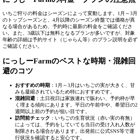
いちご狩りの料金はシーズンによって変動します。1月～3月
のトップシーズンと、4月以降のシーズン終盤では価格が異
なる場合があるため、予約時に最新の料金をご確認くださ
い。また、3歳以下は無料となるプランが多いですが、対象
年齢の詳細は予約サイト（じゃらん等）のプラン説明を必ず
ご確認ください。
にっしーFarmのベストな時期・混雑回
避のコツ
おすすめの時期
：1月～3月はいちごの実が大きく、甘
みも凝縮されているため特におすすめです。
混雑回避
：土日祝日は家族連れで賑わい、予約枠が早
く埋まる傾向にあります。平日の午前中や、希望日の2
週間以上前の予約が狙い目です。
訪問前チェック
：いちごの生育状況（赤い実の有無）
によっては、予約をしていても当日の受け入れ人数が
制限される場合があります。出発前に公式SNS等で運
行状況を確認すると安心です。