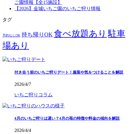
ご園情報【全15施設】
【2026】金城いちご園のいちご狩り情報
タグ
食べ放題あり
駐車
持ち帰りOK
予約なしOK
場あり
付き合う前のいちご狩りデート！服装や気をつけることを解説
2026/4/7
いちご狩りコラム
4月のいちご狩りは遅い？4月の苺の特徴や料金の傾向を解説
2026/4/4