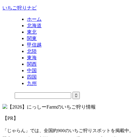
いちご狩りナビ
ホーム
北海道
東北
関東
甲信越
北陸
東海
関西
中国
四国
九州
【PR】
「じゃらん」では、全国約900のいちご狩りスポットを掲載中。