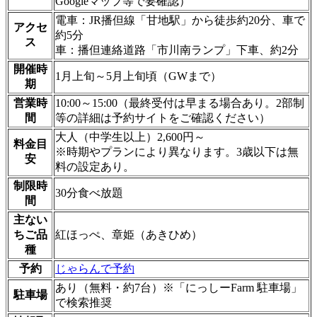
Googleマップ等で要確認）
電車：JR播但線「甘地駅」から徒歩約20分、車で
アクセ
約5分
ス
車：播但連絡道路「市川南ランプ」下車、約2分
開催時
1月上旬～5月上旬頃（GWまで）
期
営業時
10:00～15:00（最終受付は早まる場合あり。2部制
間
等の詳細は予約サイトをご確認ください）
大人（中学生以上）2,600円～
料金目
※時期やプランにより異なります。3歳以下は無
安
料の設定あり。
制限時
30分食べ放題
間
主ない
ちご品
紅ほっぺ、章姫（あきひめ）
種
予約
じゃらんで予約
あり（無料・約7台）※「にっしーFarm 駐車場」
駐車場
で検索推奨