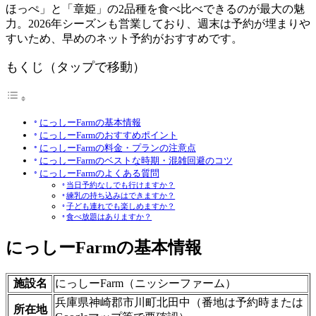
ほっぺ」と「章姫」の2品種を食べ比べできるのが最大の魅
力。2026年シーズンも営業しており、週末は予約が埋まりや
すいため、早めのネット予約がおすすめです。
もくじ（タップで移動）
にっしーFarmの基本情報
にっしーFarmのおすすめポイント
にっしーFarmの料金・プランの注意点
にっしーFarmのベストな時期・混雑回避のコツ
にっしーFarmのよくある質問
当日予約なしでも行けますか？
練乳の持ち込みはできますか？
子ども連れでも楽しめますか？
食べ放題はありますか？
にっしーFarmの基本情報
施設名
にっしーFarm（ニッシーファーム）
兵庫県神崎郡市川町北田中（番地は予約時または
所在地