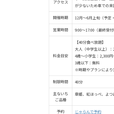
アクセス
が少ないため車での来
開催時期
12月～6月上旬（予
営業時間
9:00～17:00（最
【40分食べ放題】
大人（中学生以上）：2,7
料金目安
4歳～小学生：2,300円～
3歳以下：無料
※時期やプランにより
制限時間
40分
主ないち
章姫、紅ほっぺ、よつ
ご品種
予約
じゃらんで予約