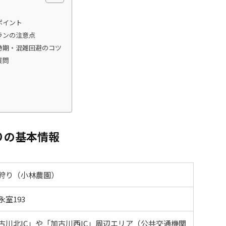
ポイント
ランの注意点
時期・混雑回避のコツ
質問
りの基本情報
狩り（小林農園）
室193
古川北IC」や「加古川西IC」周辺エリア（公共交通機関