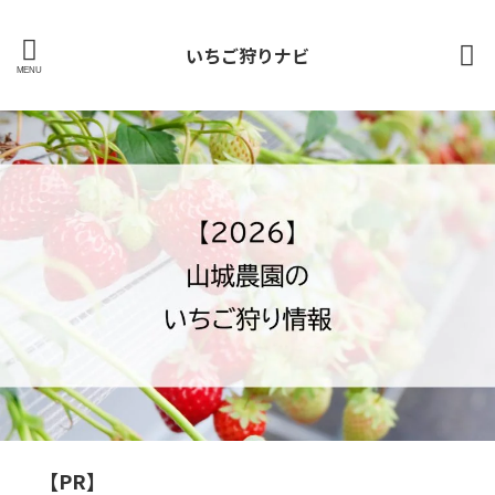
いちご狩りナビ
【PR】