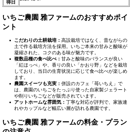
得日
いちご農園 雅ファームのおすすめポイ
ント
こだわりの土耕栽培：
高設栽培ではなく、昔ながらの
土で作る栽培方法を採用。いちご本来の甘みと酸味が
凝縮された、コクのある味が魅力です。
複数品種の食べ比べ：
甘みと酸味のバランスが良い
「紅ほっぺ」や、香りの良い「かおり野」などを栽培
しており、当日の生育状況に応じて食べ比べが楽しめ
ます。
農園スイーツも充実：
併設のカフェ「苺いちえ」で
は、農園のいちごをたっぷり使った自家製ジェラート
や削りいちごなどが販売されています。
アットホームな雰囲気：
丁寧な対応が評判で、家族連
れやカップルなど幅広い層が訪れる農園です。
いちご農園 雅ファームの料金・プラン
の注意点