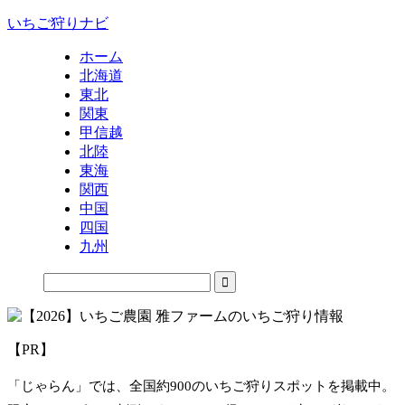
いちご狩りナビ
ホーム
北海道
東北
関東
甲信越
北陸
東海
関西
中国
四国
九州
【PR】
「じゃらん」では、全国約900のいちご狩りスポットを掲載中。