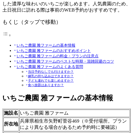
した濃厚な味わいのいちごが楽しめます。人気農園のため、
土日祝日に訪れる際は事前のWEB予約がおすすめです。
もくじ（タップで移動）
いちご農園 雅ファームの基本情報
いちご農園 雅ファームのおすすめポイント
いちご農園 雅ファームの料金・プランの注意点
いちご農園 雅ファームのベストな時期・混雑回避のコツ
いちご農園 雅ファームのよくある質問
当日予約なしでも行けますか？
練乳の持ち込みはできますか？
子ども連れでも楽しめますか？
食べ放題はありますか？
いちご農園 雅ファームの基本情報
施設名
いちご農園 雅ファーム
兵庫県相生市矢野町菅谷469（※受付場所。プラン
所在地
により異なる場合があるため予約時に要確認）