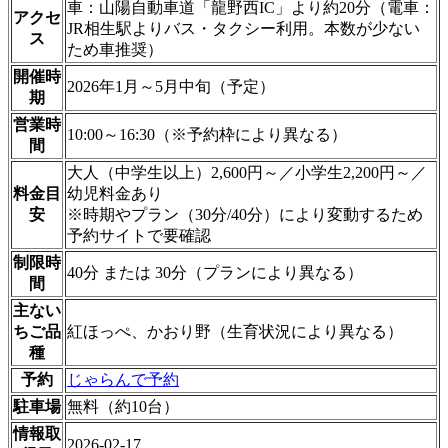
車：山陽自動車道「龍野西IC」より約20分（電車：
アクセ
JR相生駅よりバス・タクシー利用。本数が少ない
ス
ため車推奨）
開催時
2026年1月～5月中旬（予定）
期
営業時
10:00～16:30（※予約枠により異なる）
間
大人（中学生以上）2,600円～／小学生2,200円～／
料金目
幼児料金あり
安
※時期やプラン（30分/40分）により変動するため
予約サイトで要確認
制限時
40分 または 30分（プランにより異なる）
間
主ない
ちご品
紅ほっぺ、かおり野（生育状況により異なる）
種
予約
じゃらんで予約
駐車場
無料（約10台）
情報取
2026-02-17