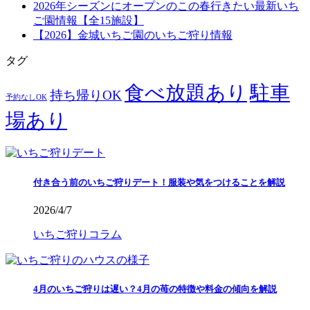
2026年シーズンにオープンのこの春行きたい最新いち
ご園情報【全15施設】
【2026】金城いちご園のいちご狩り情報
タグ
食べ放題あり
駐車
持ち帰りOK
予約なしOK
場あり
付き合う前のいちご狩りデート！服装や気をつけることを解説
2026/4/7
いちご狩りコラム
4月のいちご狩りは遅い？4月の苺の特徴や料金の傾向を解説