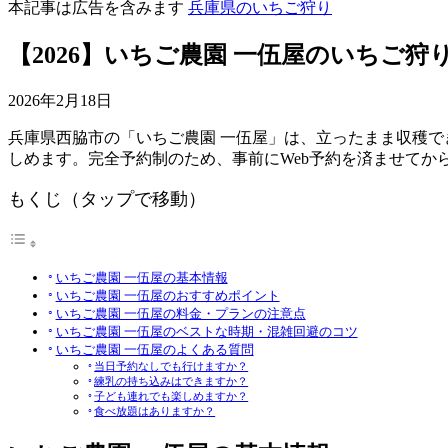
本記事は広告を含みます
兵庫県のいちご狩り
【2026】いちご農園 一伍屋のいちご狩
2026年2月18日
兵庫県西脇市の「いちご農園 一伍屋」は、立ったまま収穫で
しめます。完全予約制のため、事前にWeb予約を済ませてか
もくじ（タップで移動）
いちご農園 一伍屋の基本情報
いちご農園 一伍屋のおすすめポイント
いちご農園 一伍屋の料金・プランの注意点
いちご農園 一伍屋のベストな時期・混雑回避のコツ
いちご農園 一伍屋のよくある質問
当日予約なしでも行けますか？
練乳の持ち込みはできますか？
子ども連れでも楽しめますか？
食べ放題はありますか？