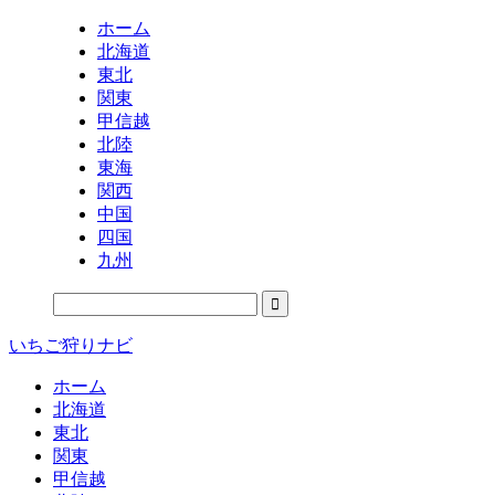
ホーム
北海道
東北
関東
甲信越
北陸
東海
関西
中国
四国
九州
いちご狩りナビ
ホーム
北海道
東北
関東
甲信越