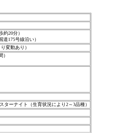
歩約20分）
国道175号線沿い）
より変動あり）
時間）
スターナイト（生育状況により2～3品種）