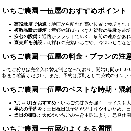
いちご農園 一伍屋のおすすめポイント
高設栽培で快適：
地面から離れた高い位置で栽培されて
複数品種の栽培：
章姫や紅ほっぺなど複数の品種を栽培
安心の設備：
通路がフラットで広く、事前の連絡があれ
直売所を併設：
朝採れの完熟いちごや、冷凍いちごなど
いちご農園 一伍屋の料金・プランの注
いちご狩りは完全入れ替え制となっており、開始時間が11:0
格をご確認ください。また、予約は原則として公式のオンラ
いちご農園 一伍屋のベストな時期・混
2月～3月がおすすめ：
いちごの甘みが強く、サイズも大
早めの予約を：
土日祝日は予約が埋まりやすいため、日
当日の確認：
天候やいちごの生育不良により、急遽休園
いちご農園 一伍屋のよくある質問