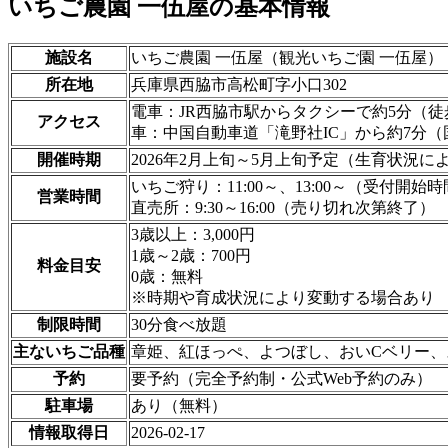
いちご農園 一伍屋の基本情報
施設名
いちご農園 一伍屋（観光いちご園 一伍屋）
所在地
兵庫県西脇市高松町字小口302
電車：JR西脇市駅からタクシーで約5分（徒
アクセス
車：中国自動車道「滝野社IC」から約7分（
開催時期
2026年2月上旬～5月上旬予定（生育状況に
いちご狩り：11:00～、13:00～（受付開始
営業時間
直売所：9:30～16:00（売り切れ次第終了）
3歳以上：3,000円
1歳～2歳：700円
料金目安
0歳：無料
※時期や育成状況により変動する場合あり
制限時間
30分食べ放題
主ないちご品種
章姫、紅ほっぺ、よつぼし、おいCベリー、
予約
要予約（完全予約制・公式Web予約のみ）
駐車場
あり（無料）
情報取得日
2026-02-17