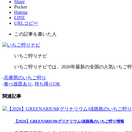
Share
Pocket
Hatena
LINE
URLコピー
この記事を書いた人
いちご狩りナビ
いちご狩りナビでは、2026年最新の全国の人気いち
-
兵庫県のいちご狩り
-
食べ放題あり
,
持ち帰りOK
関連記事
【2026】GREENARIUM(グリナリウム)淡路島のいちご狩り情報