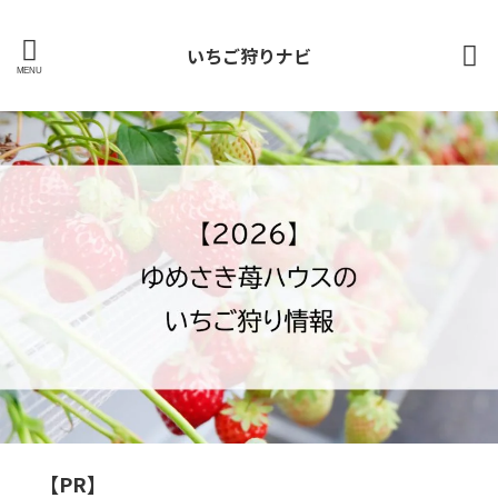
いちご狩りナビ
【PR】