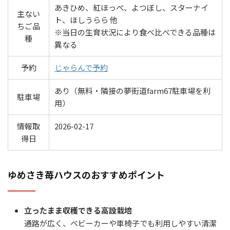
あきひめ、紅ほっぺ、よつぼし、スターナイ
主ない
ト、ほしうらら 他
ちご品
※当日の生育状況により食べ比べできる品種は
種
異なる
予約
じゃらんで予約
あり（無料・隣接の夢街道farm67駐車場を利
駐車場
用）
情報取
2026-02-17
得日
ゆめさき苺ハウスのおすすめポイント
立ったまま収穫できる高設栽培
通路が広く、ベビーカーや車椅子でも利用しやすい清潔