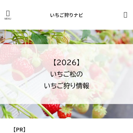
いちご狩りナビ
【PR】