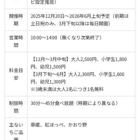
ビ設定推奨）
開催時
2025年12月20日～2026年6月上旬予定（前期は
期
土日祝のみ、3月下旬以降は毎日開園）
営業時
10:00～14:00（無くなり次第終了）
間
【12月～3月中旬】大人2,500円、小学生1,800
円、幼児1,500円
料金目
【3月下旬～6月】大人2,300円、小学生1,600
安
円、幼児1,300円
※3歳未満は大人1名につき1名無料
制限時
30分～45分食べ放題（時期により異なる）
間
主ない
章姫、紅ほっぺ、かおり野
ちご品
種