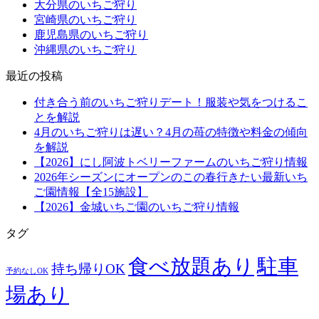
大分県のいちご狩り
宮崎県のいちご狩り
鹿児島県のいちご狩り
沖縄県のいちご狩り
最近の投稿
付き合う前のいちご狩りデート！服装や気をつけるこ
とを解説
4月のいちご狩りは遅い？4月の苺の特徴や料金の傾向
を解説
【2026】にし阿波トベリーファームのいちご狩り情報
2026年シーズンにオープンのこの春行きたい最新いち
ご園情報【全15施設】
【2026】金城いちご園のいちご狩り情報
タグ
食べ放題あり
駐車
持ち帰りOK
予約なしOK
場あり