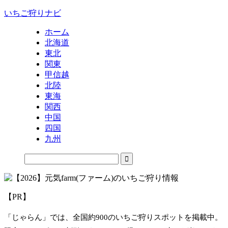
いちご狩りナビ
ホーム
北海道
東北
関東
甲信越
北陸
東海
関西
中国
四国
九州
【PR】
「じゃらん」では、全国約900のいちご狩りスポットを掲載中。