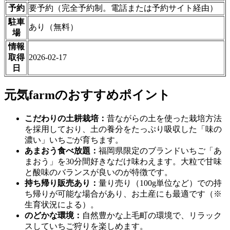
予約
要予約（完全予約制。電話または予約サイト経由）
駐車
あり（無料）
場
情報
取得
2026-02-17
日
元気farmのおすすめポイント
こだわりの土耕栽培：
昔ながらの土を使った栽培方法
を採用しており、土の養分をたっぷり吸収した「味の
濃い」いちごが育ちます。
あまおう食べ放題：
福岡県限定のブランドいちご「あ
まおう」を30分間好きなだけ味わえます。大粒で甘味
と酸味のバランスが良いのが特徴です。
持ち帰り販売あり：
量り売り（100g単位など）での持
ち帰りが可能な場合があり、お土産にも最適です（※
生育状況による）。
のどかな環境：
自然豊かな上毛町の環境で、リラック
スしていちご狩りを楽しめます。