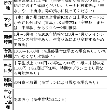
福岡県築上郡上毛町（※受付場所や農園の位置は予
所在
約時に必ずご確認ください。カーナビ検索等は「垂
地
水」や「下唐原」等の指示に従ってください）
（車）東九州自動車道豊前ICまたは上毛スマートIC
アク
から約10分目安（電車）JR日豊本線「宇島駅」また
セス
は「中津駅」からタクシー利用推奨
1月～5月頃（※2026年情報では3月～4月がメインシ
開催
ーズンの可能性あり。生育状況により変動するため
時期
要確認）
営業
10:00～16:00頃（※最終受付は早まる場合あり。いち
時間
ごがなくなり次第終了）
中学生以上 2,500円 / 小学生 2,000円 / 3歳～未就学児
料金
1,300円（※2歳以下無料。時期やプランにより異な
目安
る可能性あり）
制限
30分食べ放題（※プランにより異なる場合あり）
時間
主な
いち
あまおう（※生育状況による）
ご品
種