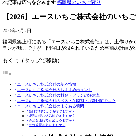
本記事は広告を含みます
福岡県のいちご狩り
【2026】エースいちご株式会社のいち
2026年3月2日
福岡県築上町にある「エースいちご株式会社」は、土作りか
ランが魅力ですが、開催日が限られているため事前の計画が
もくじ（タップで移動）
エースいちご株式会社の基本情報
エースいちご株式会社のおすすめポイント
エースいちご株式会社の料金・プランの注意点
エースいちご株式会社のベストな時期・混雑回避のコツ
エースいちご株式会社のよくある質問
当日予約なしでも行けますか？
練乳の持ち込みはできますか？
子ども連れでも楽しめますか？
食べ放題はありますか？