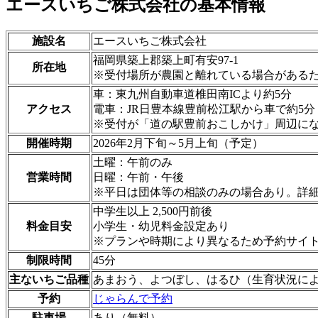
エースいちご株式会社の基本情報
施設名
エースいちご株式会社
福岡県築上郡築上町有安97-1
所在地
※受付場所が農園と離れている場合がある
車：東九州自動車道椎田南ICより約5分
アクセス
電車：JR日豊本線豊前松江駅から車で約5分
※受付が「道の駅豊前おこしかけ」周辺に
開催時期
2026年2月下旬～5月上旬（予定）
土曜：午前のみ
営業時間
日曜：午前・午後
※平日は団体等の相談のみの場合あり。詳
中学生以上 2,500円前後
料金目安
小学生・幼児料金設定あり
※プランや時期により異なるため予約サイ
制限時間
45分
主ないちご品種
あまおう、よつぼし、はるひ（生育状況に
予約
じゃらんで予約
駐車場
あり（無料）