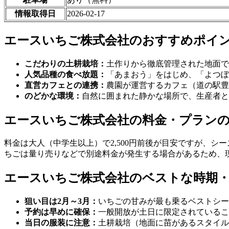
情報取得日
2026-02-17
エースいちご株式会社のおすすめポイ
こだわりの土耕栽培：
土作りから徹底管理された地面で
人気品種の食べ放題：
「あまおう」をはじめ、「よつぼ
直営カフェとの連携：
農園が運営するカフェ（道の駅豊
のどかな環境：
自然に囲まれた静かな場所で、生産者と
エースいちご株式会社の料金・プラン
料金は大人（中学生以上）で2,500円前後が目安ですが、
ちごは量り売りなどで別途料金が発生する場合があるため、
エースいちご株式会社のベストな時期
狙い目は2月～3月：
いちごの甘みが最も乗るベストシー
予約は早めに確保：
一般開放が土日に限定されているこ
当日の服装に注意：
土耕栽培（地面に苗があるスタイル