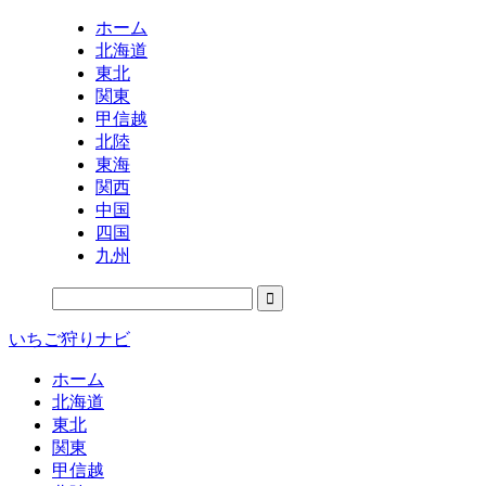
ホーム
北海道
東北
関東
甲信越
北陸
東海
関西
中国
四国
九州
いちご狩りナビ
ホーム
北海道
東北
関東
甲信越