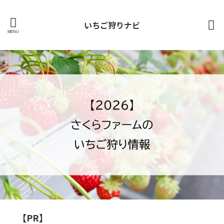
いちご狩りナビ
【PR】