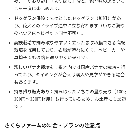
め、「かおり野」「よつぼし」など、色や味の違ういち
ごを一度に楽しめます。
ドッグラン併設
：広々としたドッグラン（無料）があ
り、愛犬とのドライブ途中に立ち寄れます（いちご狩り
のハウス内へはペット同伴不可）。
高設栽培で摘み取りやすい
：立ったまま収穫できる高設
栽培を採用しており、衣服が汚れにくく、ベビーカーや
車椅子でも通路を通りやすい設計です。
珍しいバナナ栽培も
：敷地内では国産バナナの栽培も行
っており、タイミングが合えば購入や見学ができる場合
もあります。
持ち帰り販売あり
：摘み取ったいちごの量り売り（100g
300円～350円程度）も行っているため、お土産にも最適
です。
さくらファームの料金・プランの注意点