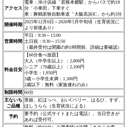
電車：JR小浜線「若狭本郷駅」からバスで約18
アクセス
分「小車田」下車すぐ
車：舞鶴若狭自動車道「大飯高浜IC」から約3分
2025年12月6日～2026年5月中旬頃（生育状況に
開催時期
より前後あり）
平日：9:30～15:00
営業時間
土日祝：9:30～15:50
（最終受付は閉園の約1時間前、詳細は要確認）
【60分食べ放題】
大人（中学生以上）：2,800円
シニア（70歳以上）：2,100円
料金目安
小学生：1,950円
3歳～小学生未満：1,300円
2歳以下：無料（家族連れのみ）
制限時間
60分
主ないち
章姫、紅ほっぺ、おいCベリー、はるひ、すず、
ご品種
ほしうらら（生育状況による）
要予約（公式サイトまたは電話）。当日空きが
予約
あれば受付可。