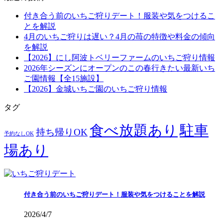
付き合う前のいちご狩りデート！服装や気をつけるこ
とを解説
4月のいちご狩りは遅い？4月の苺の特徴や料金の傾向
を解説
【2026】にし阿波トベリーファームのいちご狩り情報
2026年シーズンにオープンのこの春行きたい最新いち
ご園情報【全15施設】
【2026】金城いちご園のいちご狩り情報
タグ
食べ放題あり
駐車
持ち帰りOK
予約なしOK
場あり
付き合う前のいちご狩りデート！服装や気をつけることを解説
2026/4/7