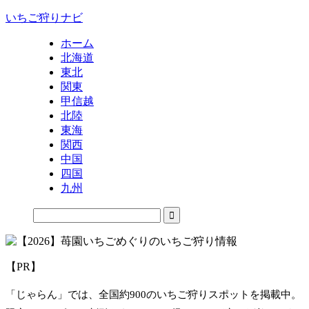
いちご狩りナビ
ホーム
北海道
東北
関東
甲信越
北陸
東海
関西
中国
四国
九州
【PR】
「じゃらん」では、全国約900のいちご狩りスポットを掲載中。