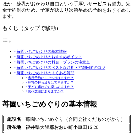
ほか、練乳がおかわり自由という手厚いサービスも魅力。完
全予約制のため、予定が決まり次第早めの予約をおすすめし
ます。
もくじ（タップで移動）
苺園いちごめぐりの基本情報
苺園いちごめぐりのおすすめポイント
苺園いちごめぐりの料金・プランの注意点
苺園いちごめぐりのベストな時期・混雑回避のコツ
苺園いちごめぐりのよくある質問
当日予約なしでも行けますか？
練乳の持ち込みはできますか？
子ども連れでも楽しめますか？
食べ放題はありますか？
苺園いちごめぐりの基本情報
施設名
苺園いちごめぐり（合同会社くだものがかり）
所在地
福井県大飯郡おおい町小車田16-26