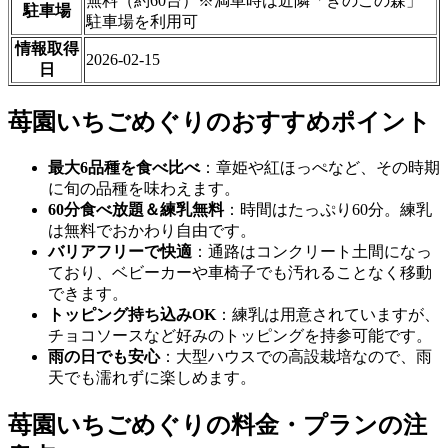
無料（約60台）※満車時は近隣「きのこの森」
駐車場
駐車場を利用可
情報取得
2026-02-15
日
苺園いちごめぐりのおすすめポイント
最大6品種を食べ比べ
：章姫や紅ほっぺなど、その時期
に旬の品種を味わえます。
60分食べ放題＆練乳無料
：時間はたっぷり60分。練乳
は無料でおかわり自由です。
バリアフリーで快適
：通路はコンクリート土間になっ
ており、ベビーカーや車椅子でも汚れることなく移動
できます。
トッピング持ち込みOK
：練乳は用意されていますが、
チョコソースなど好みのトッピングを持参可能です。
雨の日でも安心
：大型ハウスでの高設栽培なので、雨
天でも濡れずに楽しめます。
苺園いちごめぐりの料金・プランの注