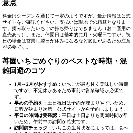
意点
料金はシーズンを通じて一定のようですが、最新情報は公式
サイトをご確認ください。支払いは現地での精算となりま
す。摘み取ったいちごの持ち帰りはできません（お土産用の
直売あり）。また、休園日は基本的に月・火曜日ですが、祝
日の場合は営業し翌日が休みになるなど変動があるため注意
が必要です。
苺園いちごめぐりのベストな時期・混
雑回避のコツ
1月～2月がおすすめ
：いちごが最も甘く美味しい時期
ですが、不定休があるため事前の営業確認が必須で
す。
早めの予約を
：土日祝日は予約が埋まりやすいため、
日程が決まり次第、公式サイトから予約しましょう。
平日の時間は要確認
：平日は土日よりも閉園時間が早
いため、午前中の訪問が確実です。
訪問前チェック
：いちごの生育状況によっては、食べ