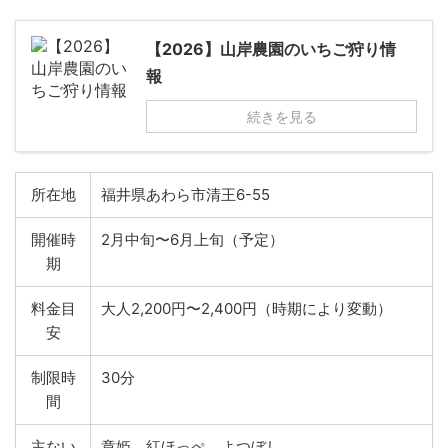
【2026】山岸農園のいちご狩り情
報
続きを見る
所在地
福井県あわら市清王6-55
開催時
2月中旬〜6月上旬（予定）
期
料金目
大人2,200円〜2,400円（時期により変動）
安
制限時
30分
間
主ない
章姫、紅ほっぺ、よつぼし