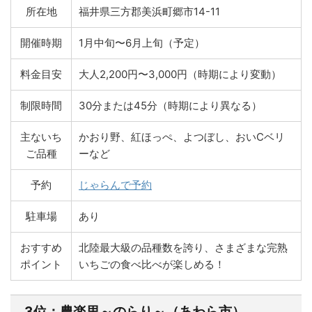
所在地
福井県三方郡美浜町郷市14-11
開催時期
1月中旬〜6月上旬（予定）
料金目安
大人2,200円〜3,000円（時期により変動）
制限時間
30分または45分（時期により異なる）
主ないち
かおり野、紅ほっぺ、よつぼし、おいCベリ
ご品種
ーなど
予約
じゃらんで予約
駐車場
あり
おすすめ
北陸最大級の品種数を誇り、さまざまな完熟
ポイント
いちごの食べ比べが楽しめる！
3位：農楽里～のらり～（あわら市）