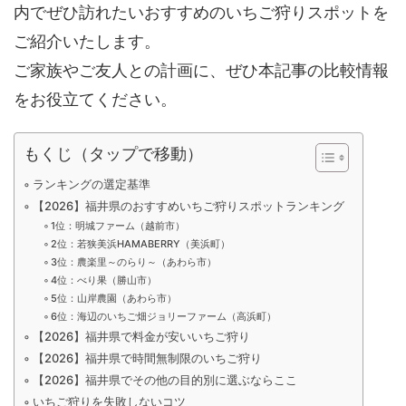
内でぜひ訪れたいおすすめのいちご狩りスポットを
ご紹介いたします。
ご家族やご友人との計画に、ぜひ本記事の比較情報
をお役立てください。
もくじ（タップで移動）
ランキングの選定基準
【2026】福井県のおすすめいちご狩りスポットランキング
1位：明城ファーム（越前市）
2位：若狭美浜HAMABERRY（美浜町）
3位：農楽里～のらり～（あわら市）
4位：べり果（勝山市）
5位：山岸農園（あわら市）
6位：海辺のいちご畑ジョリーファーム（高浜町）
【2026】福井県で料金が安いいちご狩り
【2026】福井県で時間無制限のいちご狩り
【2026】福井県でその他の目的別に選ぶならここ
いちご狩りを失敗しないコツ