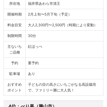
所在地
福井県あわら市清王
開催時期
2月上旬〜5月下旬（予定）
料金目安
大人2,300円〜2,500円（時期により変動）
制限時間
30分
主ないち
紅ほっぺ
ご品種
予約
要予約
駐車場
あり
おすすめ
子どもの目の高さにいちごがなる高設栽培
ポイント
で、ファミリー層に大人気！
4位：べり果（勝山市）