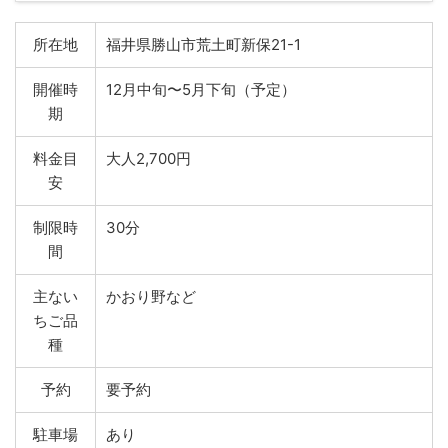
所在地
福井県勝山市荒土町新保21-1
開催時
12月中旬〜5月下旬（予定）
期
料金目
大人2,700円
安
制限時
30分
間
主ない
かおり野など
ちご品
種
予約
要予約
駐車場
あり