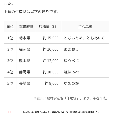
した。
上位の生産県は以下の通りです。
順位
都道府県
収穫量（t）
主な品種
1位
栃木県
約 25,000
とちおとめ、とちあいか
2位
福岡県
約 16,000
あまおう
3位
熊本県
約 12,000
ゆうべに
4位
静岡県
約 10,000
紅ほっぺ
5位
長崎県
約 9,000
ゆめのか
※出典：農林水産省「作物統計」より。筆者作成。
上位の顔ぶれに変化は？最新の市場動向