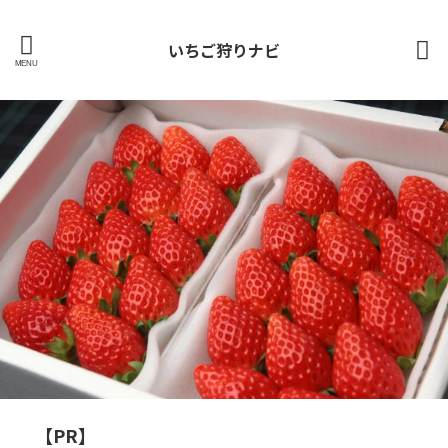
いちご狩りナビ
【PR】