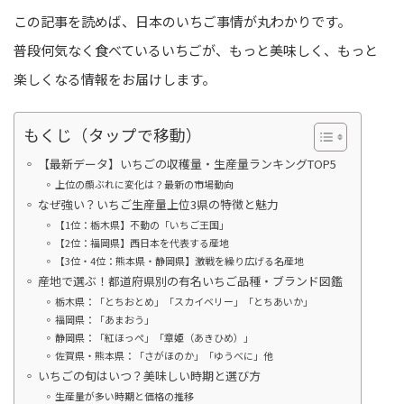
この記事を読めば、日本のいちご事情が丸わかりです。
普段何気なく食べているいちごが、もっと美味しく、もっと
楽しくなる情報をお届けします。
もくじ（タップで移動）
【最新データ】いちごの収穫量・生産量ランキングTOP5
上位の顔ぶれに変化は？最新の市場動向
なぜ強い？いちご生産量上位3県の特徴と魅力
【1位：栃木県】不動の「いちご王国」
【2位：福岡県】西日本を代表する産地
【3位・4位：熊本県・静岡県】激戦を繰り広げる名産地
産地で選ぶ！都道府県別の有名いちご品種・ブランド図鑑
栃木県：「とちおとめ」「スカイベリー」「とちあいか」
福岡県：「あまおう」
静岡県：「紅ほっぺ」「章姫（あきひめ）」
佐賀県・熊本県：「さがほのか」「ゆうべに」他
いちごの旬はいつ？美味しい時期と選び方
生産量が多い時期と価格の推移