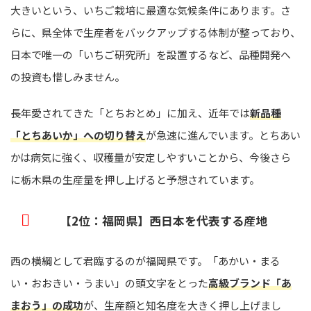
大きいという、いちご栽培に最適な気候条件にあります。さ
らに、県全体で生産者をバックアップする体制が整っており、
日本で唯一の「いちご研究所」を設置するなど、品種開発へ
の投資も惜しみません。
長年愛されてきた「とちおとめ」に加え、近年では
新品種
「とちあいか」への切り替え
が急速に進んでいます。とちあい
かは病気に強く、収穫量が安定しやすいことから、今後さら
に栃木県の生産量を押し上げると予想されています。
【2位：福岡県】西日本を代表する産地
西の横綱として君臨するのが福岡県です。「あかい・まる
い・おおきい・うまい」の頭文字をとった
高級ブランド「あ
まおう」の成功
が、生産額と知名度を大きく押し上げまし