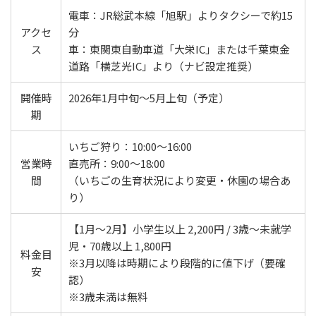
電車：JR総武本線「旭駅」よりタクシーで約15
アクセ
分
ス
車：東関東自動車道「大栄IC」または千葉東金
道路「横芝光IC」より（ナビ設定推奨）
開催時
2026年1月中旬～5月上旬（予定）
期
いちご狩り：10:00～16:00
営業時
直売所：9:00～18:00
間
（いちごの生育状況により変更・休園の場合あ
り）
【1月～2月】小学生以上 2,200円 / 3歳～未就学
児・70歳以上 1,800円
料金目
※3月以降は時期により段階的に値下げ（要確
安
認）
※3歳未満は無料