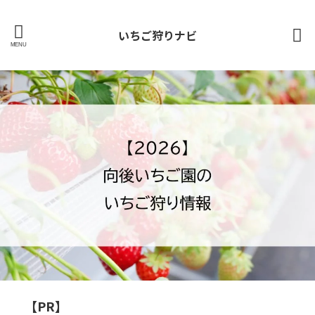
いちご狩りナビ
【PR】