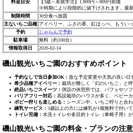
料金目安
【3歳～未就学児】1,900円～800円前後
※時期により段階的に値下げされます。最
制限時間
30分食べ放題
主ないちご品種
アイベリー、ふさの香、紅ほっぺ、もうい
予約
じゃらんで予約
駐車場
無料（約100台）
情報取得日
2026-02-14
磯山観光いちご園のおすすめポイント
予約なしで当日参加OK：
急な予定変更や天気の良い日
希少品種アイベリー：
栽培が難しく「幻のいちご」と呼
絶品いちごスイーツ：
併設の休憩所では、パフェやソ
バリアフリー対応：
高設栽培のハウスが多く、ベビーカ
ポピー狩りも楽しめる：
シーズン中、いちご狩りと合わ
練乳サービス：
3歳以上の方には練乳が1個無料で付い
トイレ完備：
水洗トイレや多目的トイレ（車椅子用）が
磯山観光いちご園の料金・プランの注意