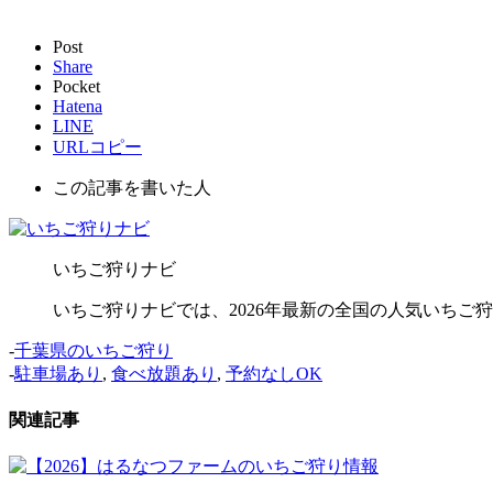
Post
Share
Pocket
Hatena
LINE
URLコピー
この記事を書いた人
いちご狩りナビ
いちご狩りナビでは、2026年最新の全国の人気いち
-
千葉県のいちご狩り
-
駐車場あり
,
食べ放題あり
,
予約なしOK
関連記事