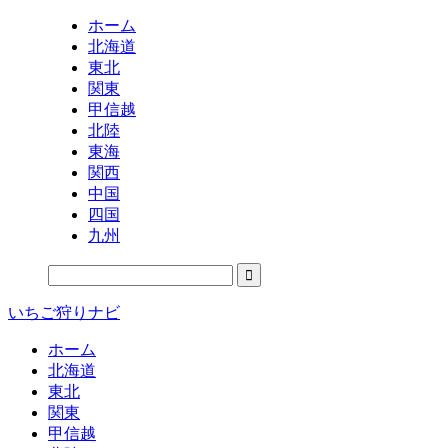
ホーム
北海道
東北
関東
甲信越
北陸
東海
関西
中国
四国
九州
いちご狩りナビ
ホーム
北海道
東北
関東
甲信越