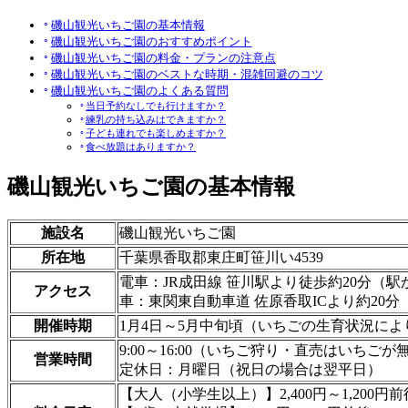
磯山観光いちご園の基本情報
磯山観光いちご園のおすすめポイント
磯山観光いちご園の料金・プランの注意点
磯山観光いちご園のベストな時期・混雑回避のコツ
磯山観光いちご園のよくある質問
当日予約なしでも行けますか？
練乳の持ち込みはできますか？
子ども連れでも楽しめますか？
食べ放題はありますか？
磯山観光いちご園の基本情報
施設名
磯山観光いちご園
所在地
千葉県香取郡東庄町笹川い4539
電車：JR成田線 笹川駅より徒歩約20分（
アクセス
車：東関東自動車道 佐原香取ICより約20分
開催時期
1月4日～5月中旬頃（いちごの生育状況に
9:00～16:00（いちご狩り・直売はいちご
営業時間
定休日：月曜日（祝日の場合は翌平日）
【大人（小学生以上）】2,400円～1,200円前