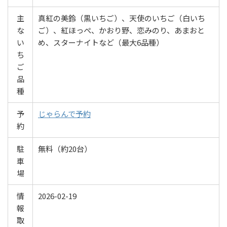
主
真紅の美鈴（黒いちご）、天使のいちご（白いち
な
ご）、紅ほっぺ、かおり野、恋みのり、あまおと
い
め、スターナイトなど（最大6品種）
ち
ご
品
種
予
じゃらんで予約
約
駐
無料（約20台）
車
場
情
2026-02-19
報
取