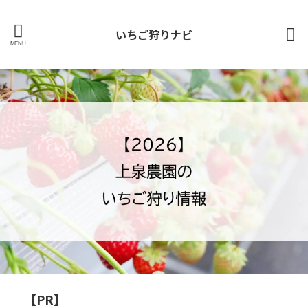
いちご狩りナビ
【PR】