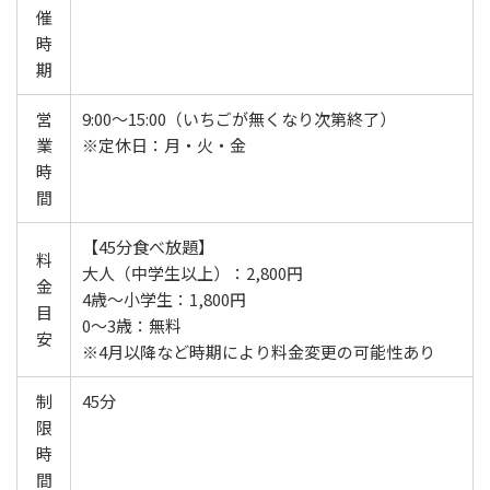
催
時
期
営
9:00～15:00（いちごが無くなり次第終了）
業
※定休日：月・火・金
時
間
【45分食べ放題】
料
大人（中学生以上）：2,800円
金
4歳～小学生：1,800円
目
0～3歳：無料
安
※4月以降など時期により料金変更の可能性あり
制
45分
限
時
間