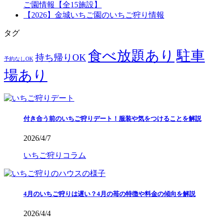
ご園情報【全15施設】
【2026】金城いちご園のいちご狩り情報
タグ
食べ放題あり
駐車
持ち帰りOK
予約なしOK
場あり
付き合う前のいちご狩りデート！服装や気をつけることを解説
2026/4/7
いちご狩りコラム
4月のいちご狩りは遅い？4月の苺の特徴や料金の傾向を解説
2026/4/4