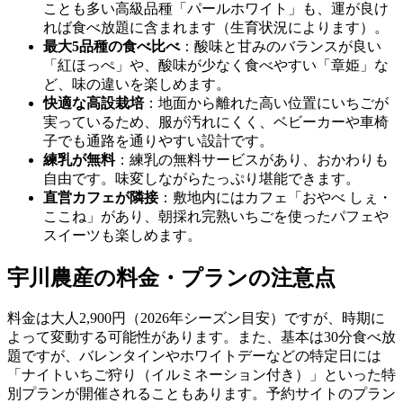
ことも多い高級品種「パールホワイト」も、運が良け
れば食べ放題に含まれます（生育状況によります）。
最大5品種の食べ比べ
：酸味と甘みのバランスが良い
「紅ほっぺ」や、酸味が少なく食べやすい「章姫」な
ど、味の違いを楽しめます。
快適な高設栽培
：地面から離れた高い位置にいちごが
実っているため、服が汚れにくく、ベビーカーや車椅
子でも通路を通りやすい設計です。
練乳が無料
：練乳の無料サービスがあり、おかわりも
自由です。味変しながらたっぷり堪能できます。
直営カフェが隣接
：敷地内にはカフェ「おやべ しぇ・
ここね」があり、朝採れ完熟いちごを使ったパフェや
スイーツも楽しめます。
宇川農産の料金・プランの注意点
料金は大人2,900円（2026年シーズン目安）ですが、時期に
よって変動する可能性があります。また、基本は30分食べ放
題ですが、バレンタインやホワイトデーなどの特定日には
「ナイトいちご狩り（イルミネーション付き）」といった特
別プランが開催されることもあります。予約サイトのプラン