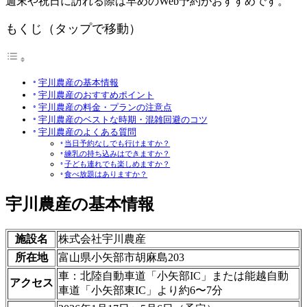
週末や祝日に訪れる際は早めのWeb予約がおすすめです。
もくじ（タップで移動）
宇川農産の基本情報
宇川農産のおすすめポイント
宇川農産の料金・プランの注意点
宇川農産のベストな時期・混雑回避のコツ
宇川農産のよくある質問
当日予約なしでも行けますか？
練乳の持ち込みはできますか？
子ども連れでも楽しめますか？
食べ放題はありますか？
宇川農産の基本情報
施設名
株式会社宇川農産
所在地
富山県小矢部市胡麻島203
車：北陸自動車道「小矢部IC」または能越自動
アクセス
車道「小矢部東IC」より約6〜7分