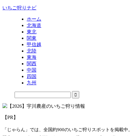
いちご狩りナビ
ホーム
北海道
東北
関東
甲信越
北陸
東海
関西
中国
四国
九州
【PR】
「じゃらん」では、全国約900のいちご狩りスポットを掲載中。