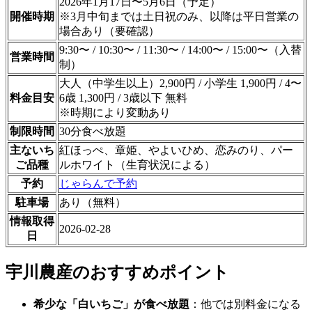
2026年1月17日〜5月6日（予定）
開催時期
※3月中旬までは土日祝のみ、以降は平日営業の
場合あり（要確認）
9:30〜 / 10:30〜 / 11:30〜 / 14:00〜 / 15:00〜（入替
営業時間
制）
大人（中学生以上）2,900円 / 小学生 1,900円 / 4〜
料金目安
6歳 1,300円 / 3歳以下 無料
※時期により変動あり
制限時間
30分食べ放題
主ないち
紅ほっぺ、章姫、やよいひめ、恋みのり、パー
ご品種
ルホワイト（生育状況による）
予約
じゃらんで予約
駐車場
あり（無料）
情報取得
2026-02-28
日
宇川農産のおすすめポイント
希少な「白いちご」が食べ放題
：他では別料金になる