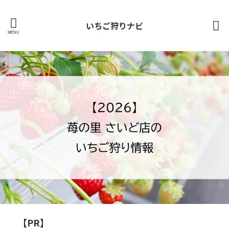
いちご狩りナビ
【PR】