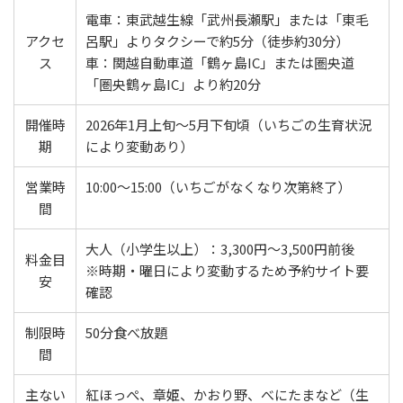
電車：東武越生線「武州長瀬駅」または「東毛
アクセ
呂駅」よりタクシーで約5分（徒歩約30分）
ス
車：関越自動車道「鶴ヶ島IC」または圏央道
「圏央鶴ヶ島IC」より約20分
開催時
2026年1月上旬～5月下旬頃（いちごの生育状況
期
により変動あり）
営業時
10:00～15:00（いちごがなくなり次第終了）
間
大人（小学生以上）：3,300円～3,500円前後
料金目
※時期・曜日により変動するため予約サイト要
安
確認
制限時
50分食べ放題
間
主ない
紅ほっぺ、章姫、かおり野、べにたまなど（生