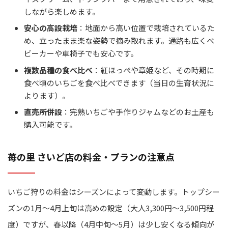
しながら楽しめます。
安心の高設栽培
：地面から高い位置で栽培されているた
め、立ったまま楽な姿勢で摘み取れます。通路も広くベ
ビーカーや車椅子でも安心です。
複数品種の食べ比べ
：紅ほっぺや章姫など、その時期に
食べ頃のいちごを食べ比べできます（当日の生育状況に
よります）。
直売所併設
：完熟いちごや手作りジャムなどのお土産も
購入可能です。
苺の里 さいど店の料金・プランの注意点
いちご狩りの料金はシーズンによって変動します。トップシー
ズンの1月～4月上旬は高めの設定（大人3,300円～3,500円程
度）ですが、春以降（4月中旬～5月）は少し安くなる傾向が