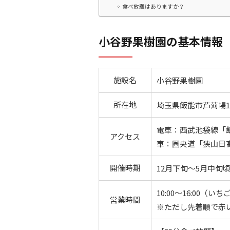
食べ放題はありますか？
小谷野果樹園の基本情報
施設名
小谷野果樹園
所在地
埼玉県飯能市芦苅場1
電車：西武池袋線「
アクセス
車：圏央道「狭山日高
開催時期
12月下旬～5月中旬
10:00～16:00（い
営業時間
※ただし先着順で赤