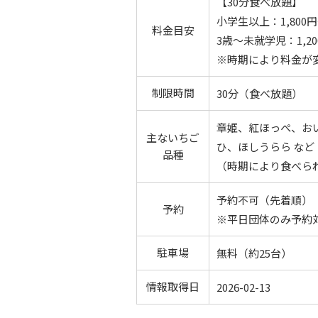
【30分食べ放題】
小学生以上：1,800円～
料金目安
3歳～未就学児：1,20
※時期により料金が
制限時間
30分（食べ放題）
章姫、紅ほっぺ、お
主ないちご
ひ、ほしうらら など
品種
（時期により食べら
予約不可（先着順）
予約
※平日団体のみ予約
駐車場
無料（約25台）
情報取得日
2026-02-13