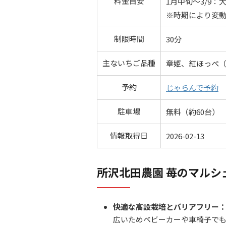
料金目安
1月中旬～3/9：大
※時期により変動
制限時間
30分
主ないちご品種
章姫、紅ほっぺ
予約
じゃらんで予約
駐車場
無料（約60台）
情報取得日
2026-02-13
所沢北田農園 苺のマルシ
快適な高設栽培とバリアフリー
広いためベビーカーや車椅子で