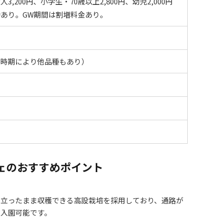
人3,200円、小学生・70歳以上2,800円、幼児2,000円
あり。GW期間は割増料金あり。
（時期により他品種もあり）
ェのおすすめポイント
：
立ったまま収穫できる高設栽培を採用しており、通路が
も入園可能です。