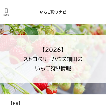
いちご狩りナビ
【PR】