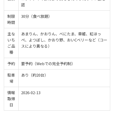
認
制限
30分（食べ放題）
時間
主な
あまりん、かおりん、べにたま、章姫、紅ほっ
いち
ぺ、よつぼし、かおり野、おいCベリーなど（コー
ご品
スにより異なる）
種
予約
要予約（Webでの完全予約制）
駐車
あり（約20台）
場
情報
2026-02-13
取得
日