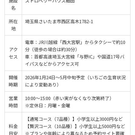
施設
ストロベリーハウス細田
名
所在
埼玉県さいたま市西区高木1782-1
地
電車：JR川越線「西大宮駅」からタクシーで約10
アク
分（徒歩の場合は約30分）
セス
車：首都高速埼玉大宮線「与野IC」や国道17号バ
イパスなどからアクセス可
開催
2026年1月24日～5月中旬予定（いちごの生育状況
時期
により変動あり）
営業
10:00～15:00（赤い実がなくなり次第終了）
時間
※定休日：月曜・金曜
【通常コース（7品種）】小学生以上3000円など
料金
【贅沢コース（10品種）】小学生以上5000円など
目安
※プランや年齢により異なるため予約サイト要確