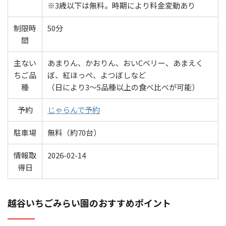
※3歳以下は無料。時期により料金変動あり
制限時
50分
間
主ない
あまりん、かおりん、おいCベリー、あまえく
ちご品
ぼ、紅ほっぺ、よつぼしなど
種
（日により3～5品種以上の食べ比べが可能）
予約
じゃらんで予約
駐車場
無料（約70台）
情報取
2026-02-14
得日
越谷いちごみらい園のおすすめポイント