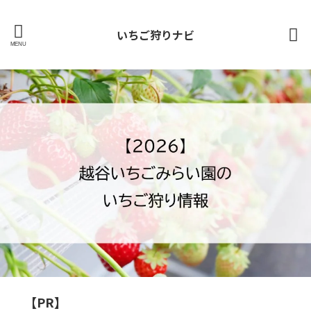
いちご狩りナビ
【PR】