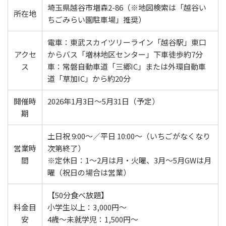
埼玉県越谷市増森2-86（※地図検索は「越谷い
所在地
ちごみらい園駐車場」推奨）
電車：東武スカイツリーライン「越谷駅」東口
アクセ
からバス「増林地区センター」下車徒歩約7分
ス
車：常磐自動車道「三郷IC」または外環自動車
道「草加IC」から約20分
開催時
2026年1月3日～5月31日（予定）
期
土日祝 9:00～／平日 10:00～（いちごがなくなり
営業時
次第終了）
間
※定休日：1～2月は月・火曜、3月～5月GWは月
曜（祝日の場合は営業）
【50分食べ放題】
料金目
小学生以上：3,000円～
安
4歳～未就学児：1,500円～