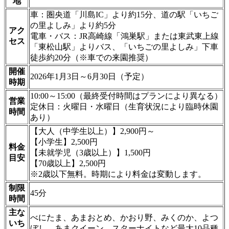
地
車：圏央道「川島IC」より約15分、道の駅「いちご
の里よしみ」より約5分
アク
電車・バス：JR高崎線「鴻巣駅」または東武東上線
セス
「東松山駅」よりバス、「いちごの里よしみ」下車
徒歩約20分（※車での来園推奨）
開催
2026年1月3日～6月30日（予定）
時期
10:00～15:00（最終受付時間はプランにより異なる）
営業
定休日：火曜日・水曜日（生育状況により臨時休園
時間
あり）
【大人（中学生以上）】2,900円～
【小学生】2,500円
料金
【未就学児（3歳以上）】1,500円
目安
【70歳以上】2,500円
※2歳以下無料。時期により料金は変動します。
制限
45分
時間
主な
べにたま、あまおとめ、かおり野、みくのか、よつ
いち
ぼし、あまクイーン、スターナイトなど最大10品種