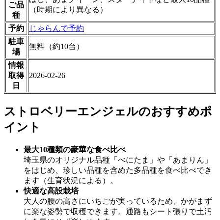
ご品
（時期により異なる）
種
予約
じゃらんで予約
駐車
無料（約10台）
場
情報
取得
2026-02-26
日
ストロベリーエンジェルのおすすめポ
イント
最大10種類の豪華な食べ比べ
埼玉県のオリジナル品種「べにたま」や「あまりん」
をはじめ、珍しい品種を含めた多品種を食べ比べでき
ます（生育状況による）。
快適な高設栽培
大人の腰の高さにいちごが実っているため、かがまず
に楽な姿勢で収穫できます。通路もシート張りで土汚