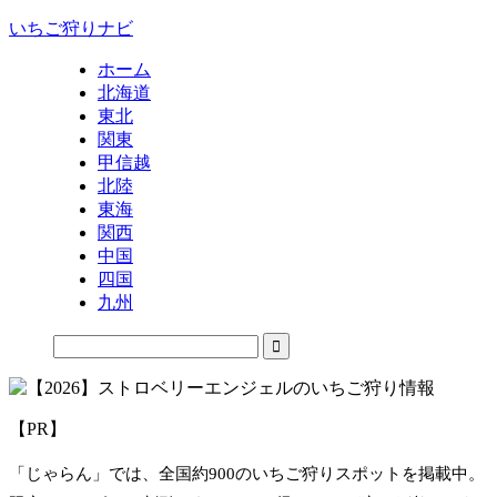
いちご狩りナビ
ホーム
北海道
東北
関東
甲信越
北陸
東海
関西
中国
四国
九州
【PR】
「じゃらん」では、全国約900のいちご狩りスポットを掲載中。