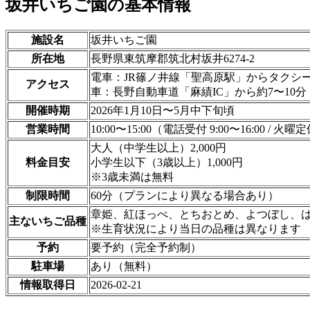
坂井いちご園の基本情報
施設名
坂井いちご園
所在地
長野県東筑摩郡筑北村坂井6274-2
電車：JR篠ノ井線「聖高原駅」からタクシー
アクセス
車：長野自動車道「麻績IC」から約7〜10分
開催時期
2026年1月10日〜5月中下旬頃
営業時間
10:00〜15:00（電話受付 9:00〜16:00 / 火曜
大人（中学生以上）2,000円
料金目安
小学生以下（3歳以上）1,000円
※3歳未満は無料
制限時間
60分（プランにより異なる場合あり）
章姫、紅ほっぺ、とちおとめ、よつぼし、
主ないちご品種
※生育状況により当日の品種は異なります
予約
要予約（完全予約制）
駐車場
あり（無料）
情報取得日
2026-02-21