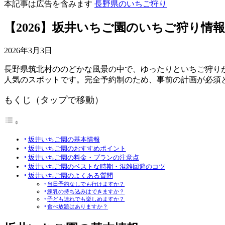
本記事は広告を含みます
長野県のいちご狩り
【2026】坂井いちご園のいちご狩り情報
2026年3月3日
長野県筑北村ののどかな風景の中で、ゆったりといちご狩り
人気のスポットです。完全予約制のため、事前の計画が必須
もくじ（タップで移動）
坂井いちご園の基本情報
坂井いちご園のおすすめポイント
坂井いちご園の料金・プランの注意点
坂井いちご園のベストな時期・混雑回避のコツ
坂井いちご園のよくある質問
当日予約なしでも行けますか？
練乳の持ち込みはできますか？
子ども連れでも楽しめますか？
食べ放題はありますか？