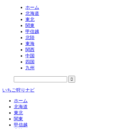
ホーム
北海道
東北
関東
甲信越
北陸
東海
関西
中国
四国
九州
いちご狩りナビ
ホーム
北海道
東北
関東
甲信越