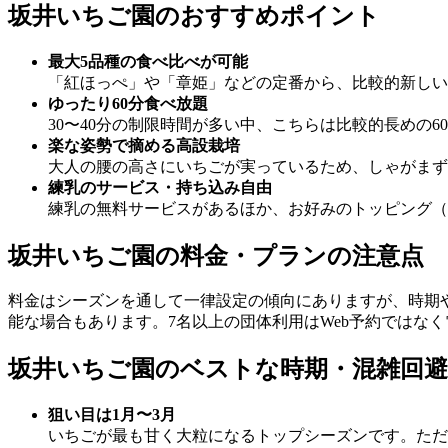
坂井いちご園のおすすめポイント
最大5品種の食べ比べが可能
「紅ほっぺ」や「章姫」などの定番から、比較的新しい
ゆったり60分食べ放題
30〜40分の制限時間が多い中、こちらは比較的長めの
楽な姿勢で摘める高設栽培
大人の腰の高さにいちごが実っているため、しゃがまず
練乳のサービス・持ち込み自由
練乳の無料サービスがあるほか、お好みのトッピング（
坂井いちご園の料金・プランの注意点
料金はシーズンを通して一律設定の傾向にありますが、時期
能な場合もあります。7名以上の団体利用はWeb予約ではな
坂井いちご園のベストな時期・混雑回
狙い目は1月〜3月
いちごが最も甘く大粒になるトップシーズンです。ただ