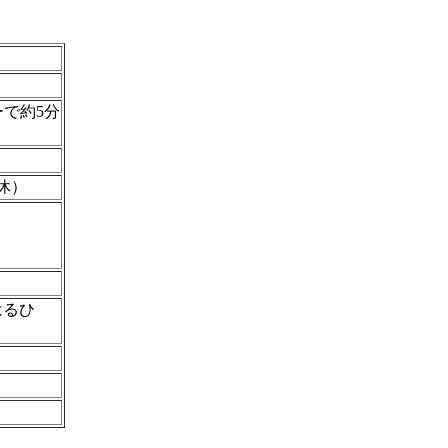
で約5分
定休）
はるひ