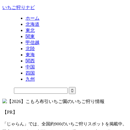
いちご狩りナビ
ホーム
北海道
東北
関東
甲信越
北陸
東海
関西
中国
四国
九州
【PR】
「じゃらん」では、全国約900のいちご狩りスポットを掲載中。