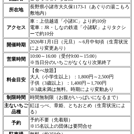
長野県小諸市大久保1173-1（あぐりの湯こもろ
所在地
敷地内）
車：上信越道「小諸IC」より約10分
アクセス
電車：JR・しなの鉄道「小諸駅」よりタクシ
ーで約10分
2026年1月1日（元旦）～6月中旬頃（生育状況
開催時期
により変更あり）
10:00～16:00（受付9:00～15:00）
営業時間
※当日分のいちごがなくなり次第終了
【食べ放題】
大人（小学生以上）：1,800円～2,500円
料金目安
子供（3歳以上）：1,400円～1,700円
※3歳未満は無料。時期により変動あり
制限時間
時間無制限（お腹がいっぱいになるまで）
主ないちご
紅ほっぺ、章姫、とちおとめ（生育状況によ
品種
る）
予約不要（先着順）
予約
※15名以上の団体は要問合せ