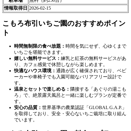
駐車場
無料（約250台）
情報取得日
2026-02-15
こもろ布引いちご園のおすすめポイン
ト
時間無制限の食べ放題：
時間を気にせず、心ゆくまで
いちごを堪能できます。
嬉しい無料サービス：
練乳と紅茶の無料サービスがあ
り、カフェ感覚で休憩しながら楽しめます。
快適なハウス環境：
通路が広く確保されており、ベビ
ーカーや車椅子でも入園可能なバリアフリー設計で
す。
温泉とセットで楽しめる：
隣接する「あぐりの湯こも
ろ」で、絶景露天風呂と一緒に楽しむプランが定番で
す。
安心の品質：
世界基準の農業認証「GLOBAL G.A.P.」
を取得しており、安全・安心ないちご栽培に取り組ん
でいます。