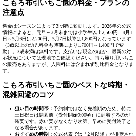
こもろ布引いちご園の料金・プランの
注意点
料金はシーズンによって3段階に変動します。2026年の公式
情報によると、元旦～3月末までは小学生以上2,500円、4月1
日～5月6日は2,200円、5月7日以降は1,800円となっています
（3歳以上の幼児料金も時期により1,700円～1,400円で変
動）。3歳未満は無料です。支払いは現金のほか、最新の対
応状況については現地でご確認ください。持ち帰り用いちご
の販売もありますが、入園料には含まれず別途料金となりま
す。
こもろ布引いちご園のベストな時期・
混雑回避のコツ
狙い目の時間帯：
予約制ではなく先着順のため、特に
土日祝日は開園前（受付開始9:00頃）に到着するのが
確実です。赤い実がなくなり次第、早めに受付終了と
なる場合があります。
おすすめの時期：
公式発表では「2月以降」が推奨され