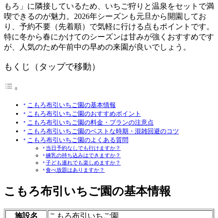
もろ」に隣接しているため、いちご狩りと温泉をセットで満
喫できるのが魅力。2026年シーズンも元旦から開園してお
り、予約不要（先着順）で気軽に行ける点もポイントです。
特に冬から春にかけてのシーズンは甘みが強くおすすめです
が、人気のため午前中の早めの来園が良いでしょう。
もくじ（タップで移動）
こもろ布引いちご園の基本情報
こもろ布引いちご園のおすすめポイント
こもろ布引いちご園の料金・プランの注意点
こもろ布引いちご園のベストな時期・混雑回避のコツ
こもろ布引いちご園のよくある質問
当日予約なしでも行けますか？
練乳の持ち込みはできますか？
子ども連れでも楽しめますか？
食べ放題はありますか？
こもろ布引いちご園の基本情報
施設名
こもろ布引いちご園