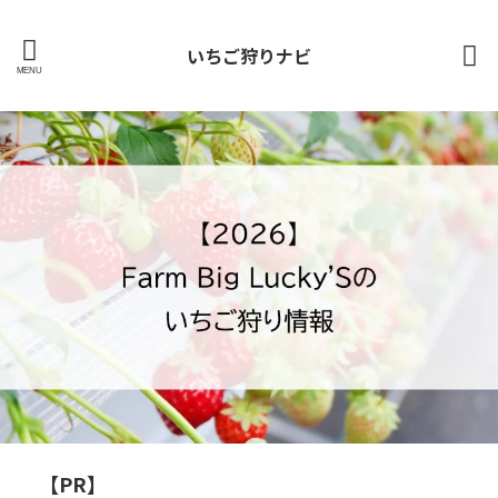
いちご狩りナビ
【PR】