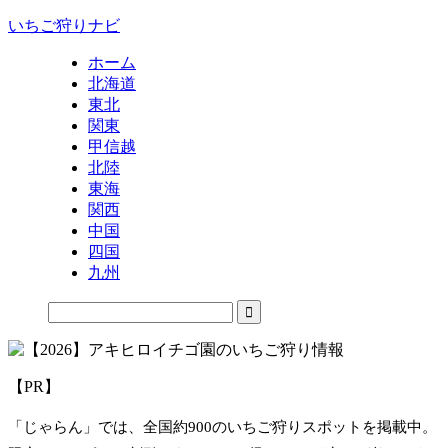
いちご狩りナビ
ホーム
北海道
東北
関東
甲信越
北陸
東海
関西
中国
四国
九州
【PR】
「じゃらん」では、全国約900のいちご狩りスポットを掲載中。