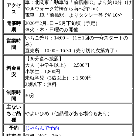
車：北関東自動車道「前橋南IC」より約10分（け
アクセ
やきウォーク前橋から南へ約2km）
ス
電車：JR「前橋駅」よりタクシー等で約10分
開催時
2026年2月1日～5月下旬頃（予定）
期
※火・木・日曜のみ開催
いちご狩り：14:00～（1日1回の一斉スタートの
営業時
み）
間
直売所：10:00～16:30（売り切れ次第終了）
【30分食べ放題】
大人（中学生以上）：2,500円
料金目
小学生：1,800円
安
未就学児（3歳以上）：1,500円
2歳以下：無料
制限時
30分
間
主ない
ちご品
やよいひめ（他品種がある場合もあり）
種
予約
じゃらんで予約