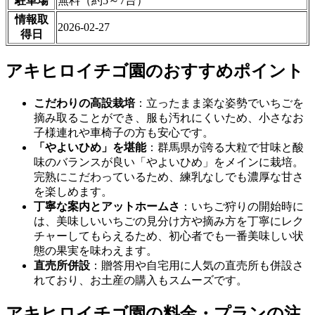
駐車場
無料（約5～7台）
情報取
2026-02-27
得日
アキヒロイチゴ園のおすすめポイント
こだわりの高設栽培
：立ったまま楽な姿勢でいちごを
摘み取ることができ、服も汚れにくいため、小さなお
子様連れや車椅子の方も安心です。
「やよいひめ」を堪能
：群馬県が誇る大粒で甘味と酸
味のバランスが良い「やよいひめ」をメインに栽培。
完熟にこだわっているため、練乳なしでも濃厚な甘さ
を楽しめます。
丁寧な案内とアットホームさ
：いちご狩りの開始時に
は、美味しいいちごの見分け方や摘み方を丁寧にレク
チャーしてもらえるため、初心者でも一番美味しい状
態の果実を味わえます。
直売所併設
：贈答用や自宅用に人気の直売所も併設さ
れており、お土産の購入もスムーズです。
アキヒロイチゴ園の料金・プランの注