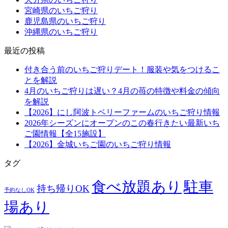
宮崎県のいちご狩り
鹿児島県のいちご狩り
沖縄県のいちご狩り
最近の投稿
付き合う前のいちご狩りデート！服装や気をつけるこ
とを解説
4月のいちご狩りは遅い？4月の苺の特徴や料金の傾向
を解説
【2026】にし阿波トベリーファームのいちご狩り情報
2026年シーズンにオープンのこの春行きたい最新いち
ご園情報【全15施設】
【2026】金城いちご園のいちご狩り情報
タグ
食べ放題あり
駐車
持ち帰りOK
予約なしOK
場あり