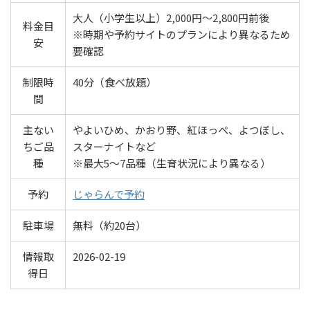
大人（小学生以上）2,000円～2,800円前後
料金目
※時期や予約サイトのプランにより異なるため
安
要確認
制限時
40分（食べ放題）
間
主ない
やよいひめ、かおり野、紅ほっぺ、よつぼし、
ちご品
スターナイトなど
種
※最大5～7品種（生育状況により異なる）
予約
じゃらんで予約
駐車場
無料（約20台）
情報取
2026-02-19
得日