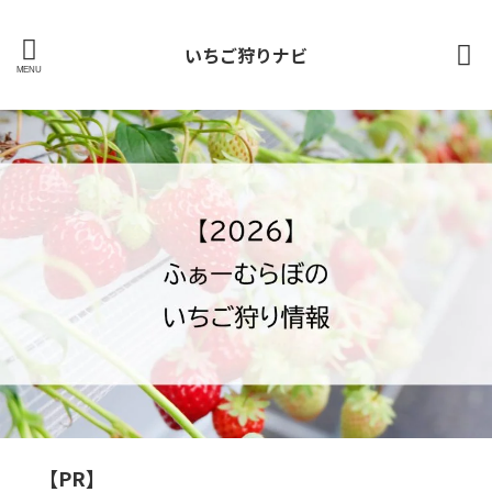
いちご狩りナビ
【PR】