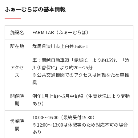
ふぁーむらぼの基本情報
施設名
FARM LAB（ふぁーむらぼ）
所在地
群馬県渋川市上白井1685-1
車：関越自動車道「赤城IC」より約15分、「渋
アクセ
川伊香保IC」より約20～25分
ス
※公共交通機関でのアクセスは困難なため車推
奨
開催時
例年1月上旬～5月中旬頃（生育状況により変動
期
あり）
10:00～16:00（最終受付15:30）
営業時
※12:00～13:00は休憩等のため対応不可の場合
間
あり