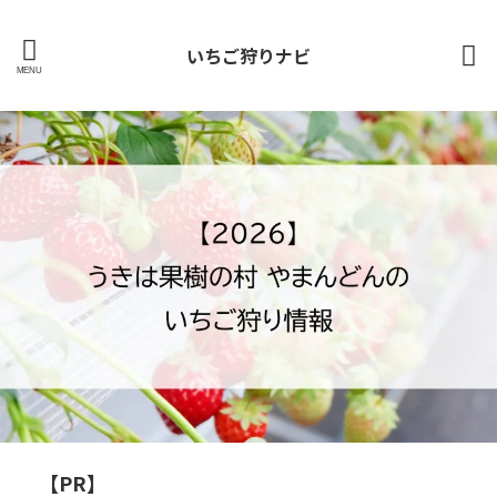
いちご狩りナビ
【PR】