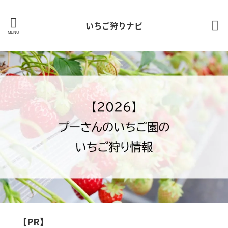
いちご狩りナビ
【PR】