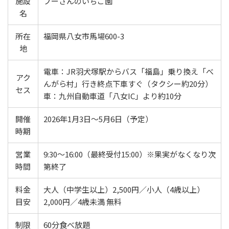
施設
プーさんのいちご園
名
所在
福岡県八女市馬場600-3
地
電車：JR羽犬塚駅からバス「福島」乗り換え「べ
アク
んがら村」行き終点下車すぐ（タクシー約20分）
セス
車：九州自動車道「八女IC」より約10分
開催
2026年1月3日～5月6日（予定）
時期
営業
9:30～16:00（最終受付15:00）※果実がなくなり次
時間
第終了
料金
大人（中学生以上）2,500円／小人（4歳以上）
目安
2,000円／4歳未満 無料
制限
60分食べ放題