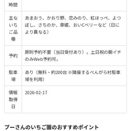
時間
主な
あまおう、かおり野、恋みのり、紅ほっぺ、よつ
いち
ぼし、さちのか、章姫、おいCベリーなど（日に
ご品
より異なる）
種
原則予約不要（当日受付あり）。土日祝の朝イチ
予約
のみWeb予約可。
駐車
あり（無料・約200台 ※隣接するべんがら村駐車
場
場を利用）
情報
2026-02-17
取得
日
プーさんのいちご園のおすすめポイント