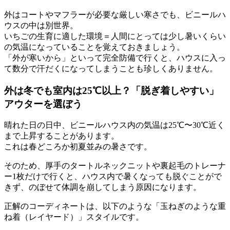
外はコートやマフラーが必要な厳しい寒さでも、ビニールハ
ウスの中は別世界。
いちごの生育に適した環境＝人間にとっては少し暑いくらい
の気温
になっていることを覚えておきましょう。
「外が寒いから」といって完全防備で行くと、ハウスに入っ
て数分で汗だくになってしまうことも珍しくありません。
外は冬でも室内は25℃以上？「脱ぎ着しやすい」
アウターを選ぼう
晴れた日の日中、ビニールハウス内の気温は
25℃〜30℃近く
まで上昇することがあります。
これは春どころか初夏並みの暑さです。
そのため、厚手のタートルネックニットや裏起毛のトレーナ
ー1枚だけで行くと、ハウス内で暑くなっても脱ぐことがで
きず、のぼせて体調を崩してしまう原因になります。
正解のコーディネートは、以下のような「玉ねぎのような重
ね着（レイヤード）」スタイルです。