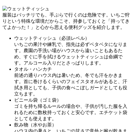
服装はバッチリでも、手ぶらで行くのは危険です。いちご狩
りという特殊な環境だからこそ、持参しておくと「持ってき
てよかった！」と心から思える便利グッズを紹介します。
ウェットティッシュ（必須レベル）
いちごの果汁や練乳で、指先は必ずベタベタになりま
す。農園の手洗い場がハウスから遠いこともあるた
め、すぐに手を拭けるウェットティッシュは命綱で
す。アルコール入りだとさっぱりします。
タオル・ハンカチ
前述の通りハウス内は暑いため、冬でも汗をかきま
す。首に巻けるくらいのフェイスタオルがあると、汗
拭き用としても、子供の食べこぼしガードとしても役
立ちます。
ビニール袋（ゴミ袋）
ゴミを持ち帰るルールの場合や、子供が汚した服を入
れるために数枚持っておくと安心です。エチケット袋
としても使えます。
飲み物（水やお茶）
ハウス内の暑さと、いちごの甘さで意外と喉が乾きま