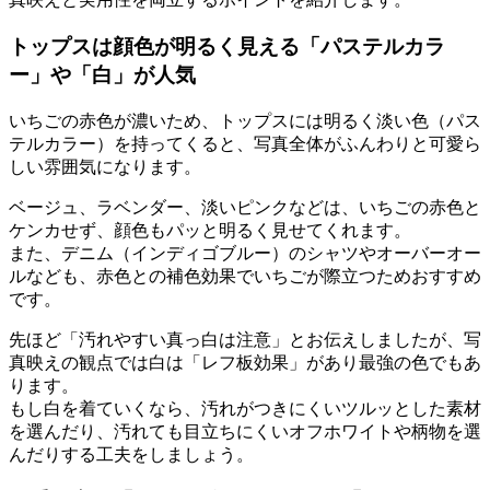
トップスは顔色が明るく見える「パステルカラ
ー」や「白」が人気
いちごの赤色が濃いため、トップスには
明るく淡い色（パス
テルカラー）
を持ってくると、写真全体がふんわりと可愛ら
しい雰囲気になります。
ベージュ、ラベンダー、淡いピンクなどは、いちごの赤色と
ケンカせず、顔色もパッと明るく見せてくれます。
また、デニム（インディゴブルー）のシャツやオーバーオー
ルなども、赤色との補色効果でいちごが際立つためおすすめ
です。
先ほど「汚れやすい真っ白は注意」とお伝えしましたが、写
真映えの観点では
白は「レフ板効果」があり最強の色
でもあ
ります。
もし白を着ていくなら、汚れがつきにくいツルッとした素材
を選んだり、汚れても目立ちにくいオフホワイトや柄物を選
んだりする工夫をしましょう。