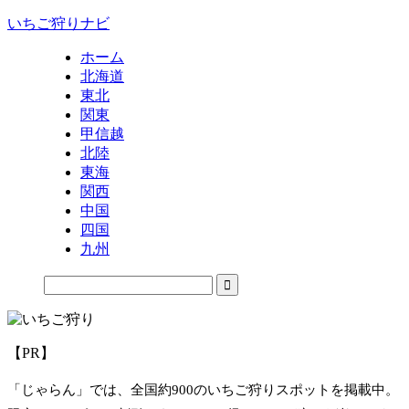
いちご狩りナビ
ホーム
北海道
東北
関東
甲信越
北陸
東海
関西
中国
四国
九州
【PR】
「じゃらん」では、全国約900のいちご狩りスポットを掲載中。