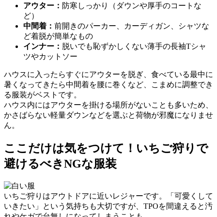
アウター：
防寒しっかり（ダウンや厚手のコートな
ど）
中間着：
前開きのパーカー、カーディガン、シャツ
な
ど着脱が簡単なもの
インナー：
脱いでも恥ずかしくない薄手の長袖Tシャ
ツやカットソー
ハウスに入ったらすぐにアウターを脱ぎ、食べている最中に
暑くなってきたら中間着を腰に巻くなど、こまめに調整でき
る服装がベストです。
ハウス内にはアウターを掛ける場所がないことも多いため、
かさばらない軽量ダウン
などを選ぶと荷物が邪魔になりませ
ん。
ここだけは気をつけて！いちご狩りで
避けるべきNGな服装
いちご狩りはアウトドアに近いレジャーです。「可愛くして
いきたい」という気持ちも大切ですが、TPOを間違えると汚
れやケガで台無しになってしまうことも。