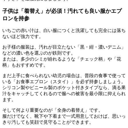
子供は「着替え」が必須！汚れても良い服かエプ
ロンを持参
いちごの赤い汁は、白い服につくと洗濯しても完全には落ち
ないほど強力です。
お子様の服装は、汚れが目立たない
「黒・紺・濃いデニム」
などの濃い色を選ぶのが鉄則です。
または、多少のシミが紛れるような「チェック柄」や「花
柄」もおすすめです。
まだ上手に食べられない幼児の場合は、普段の食事で使って
いる
「お食事エプロン（スタイ）」
を必ず持参しましょう。
シリコン製やビニール製のポケット付きタイプなら、滴る果
汁をキャッチしてくれるので服への被害を最小限に抑えられ
ます。
そして何より重要なのが
「全身の着替え」
です。
服だけでなく、靴下や下着まで一式用意しておけば、思いっ
きり汚しても笑顔で見守ることができます。