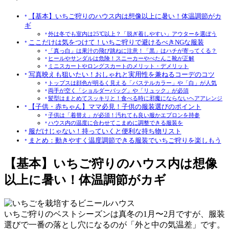
【基本】いちご狩りのハウス内は想像以上に暑い！体温調節がカ
ギ
外は冬でも室内は25℃以上？「脱ぎ着しやすい」アウターを選ぼう
ここだけは気をつけて！いちご狩りで避けるべきNGな服装
「真っ白」は果汁の飛び跳ねに注意！「黒」はハチが寄ってくる？
ヒールやサンダルは危険！スニーカーやぺたんこ靴が正解
ミニスカートやロングスカートのメリット・デメリット
写真映えも狙いたい！おしゃれと実用性を兼ねるコーデのコツ
トップスは顔色が明るく見える「パステルカラー」や「白」が人気
両手が空く「ショルダーバッグ」や「リュック」が必須
髪型はまとめてスッキリと！食べる時に邪魔にならないヘアアレンジ
【子供・赤ちゃん】ママ必見！子供の服装選びのポイント
子供は「着替え」が必須！汚れても良い服かエプロンを持参
ハウス内の温度に合わせてこまめに調整できる服装を
服だけじゃない！持っていくと便利な持ち物リスト
まとめ：動きやすく温度調節できる服装でいちご狩りを楽しもう
【基本】いちご狩りのハウス内は想像
以上に暑い！体温調節がカギ
いちご狩りのベストシーズンは真冬の1月〜2月ですが、服装
選びで一番の落とし穴になるのが「外と中の気温差」です。