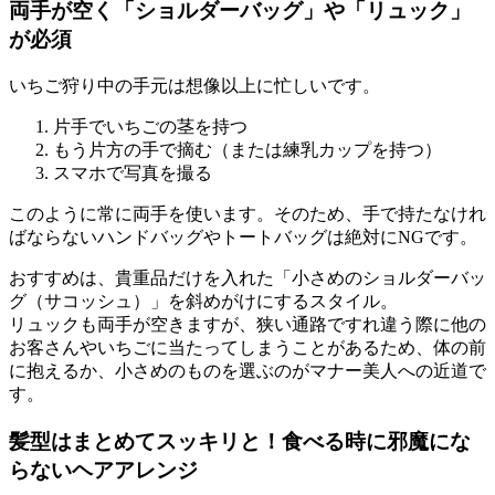
両手が空く「ショルダーバッグ」や「リュック」
が必須
いちご狩り中の手元は想像以上に忙しいです。
片手でいちごの茎を持つ
もう片方の手で摘む（または練乳カップを持つ）
スマホで写真を撮る
このように常に両手を使います。そのため、手で持たなけれ
ばならないハンドバッグやトートバッグは絶対にNGです。
おすすめは、貴重品だけを入れた
「小さめのショルダーバッ
グ（サコッシュ）」
を斜めがけにするスタイル。
リュックも両手が空きますが、狭い通路ですれ違う際に他の
お客さんやいちごに当たってしまうことがあるため、体の前
に抱えるか、小さめのものを選ぶのがマナー美人への近道で
す。
髪型はまとめてスッキリと！食べる時に邪魔にな
らないヘアアレンジ