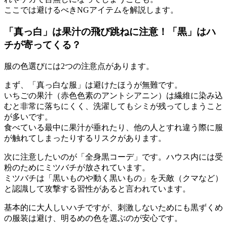
ここでは避けるべきNGアイテムを解説します。
「真っ白」は果汁の飛び跳ねに注意！「黒」はハ
チが寄ってくる？
服の色選びには2つの注意点があります。
まず、
「真っ白な服」は避けたほうが無難
です。
いちごの果汁（赤色色素のアントシアニン）は繊維に染み込
むと非常に落ちにくく、洗濯してもシミが残ってしまうこと
が多いです。
食べている最中に果汁が垂れたり、他の人とすれ違う際に服
が触れてしまったりするリスクがあります。
次に注意したいのが「全身黒コーデ」です。ハウス内には受
粉のためにミツバチが放されています。
ミツバチは
「黒いものや動く黒いもの」を天敵（クマなど）
と認識して攻撃する習性
があると言われています。
基本的に大人しいハチですが、刺激しないためにも黒ずくめ
の服装は避け、明るめの色を選ぶのが安心です。