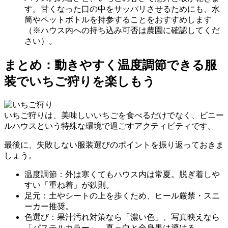
す。甘くなった口の中をサッパリさせるためにも、水
筒やペットボトルを持参することをおすすめします
（※ハウス内への持ち込み可否は農園に確認してくだ
さい）。
まとめ：動きやすく温度調節できる服
装でいちご狩りを楽しもう
いちご狩りは、美味しいいちごを食べるだけでなく、ビニー
ルハウスという特殊な環境で過ごすアクティビティです。
最後に、失敗しない服装選びのポイントを振り返っておきま
しょう。
温度調節：外は寒くてもハウス内は常夏。
脱ぎ着しや
すい「重ね着」
が鉄則。
足元：土やシートの上を歩くため、
ヒール厳禁・スニ
ーカー推奨
。
色選び：果汁汚れ対策なら「濃い色」、写真映えなら
「パステルカラー」。
真っ白と全身黒は避ける
。