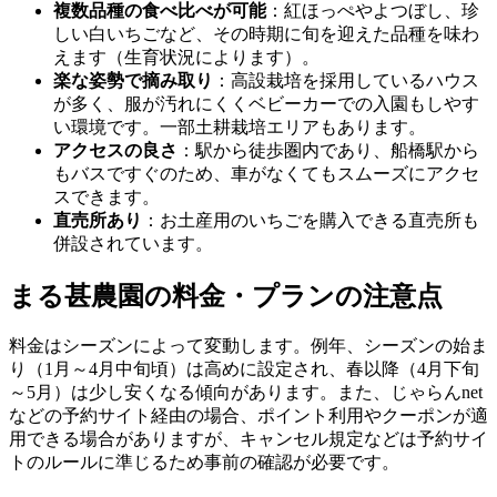
複数品種の食べ比べが可能
：紅ほっぺやよつぼし、珍
しい白いちごなど、その時期に旬を迎えた品種を味わ
えます（生育状況によります）。
楽な姿勢で摘み取り
：高設栽培を採用しているハウス
が多く、服が汚れにくくベビーカーでの入園もしやす
い環境です。一部土耕栽培エリアもあります。
アクセスの良さ
：駅から徒歩圏内であり、船橋駅から
もバスですぐのため、車がなくてもスムーズにアクセ
スできます。
直売所あり
：お土産用のいちごを購入できる直売所も
併設されています。
まる甚農園の料金・プランの注意点
料金はシーズンによって変動します。例年、シーズンの始ま
り（1月～4月中旬頃）は高めに設定され、春以降（4月下旬
～5月）は少し安くなる傾向があります。また、じゃらんnet
などの予約サイト経由の場合、ポイント利用やクーポンが適
用できる場合がありますが、キャンセル規定などは予約サイ
トのルールに準じるため事前の確認が必要です。