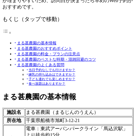
が埋まりやすいため、訪問日が決まったら早めのWeb予約が
おすすめです。
もくじ（タップで移動）
まる甚農園の基本情報
まる甚農園のおすすめポイント
まる甚農園の料金・プランの注意点
まる甚農園のベストな時期・混雑回避のコツ
まる甚農園のよくある質問
当日予約なしでも行けますか？
練乳の持ち込みはできますか？
子ども連れでも楽しめますか？
食べ放題はありますか？
まる甚農園の基本情報
施設名
まる甚農園（まるじんのうえん）
所在地
千葉県船橋市旭町3-12-21
電車：東武アーバンパークライン「馬込沢駅」
より徒歩約15分