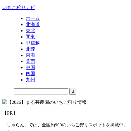
いちご狩りナビ
ホーム
北海道
東北
関東
甲信越
北陸
東海
関西
中国
四国
九州
【PR】
「じゃらん」では、全国約900のいちご狩りスポットを掲載中。