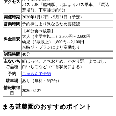
アクセス
バス：JR「船橋駅」北口よりバス乗車、「馬込
斎場前」下車徒歩約6分
開催時期
2026年1月17日～5月31日（予定）
営業時間
予約枠により異なるため要確認
【40分食べ放題】
大人（小学生以上）2,300円～2,600円
料金目安
幼児（3歳以上）1,800円～2,100円
※時期・プランにより変動あり
制限時間
40分
主ないち
紅ほっぺ、とちおとめ、かおり野、よつぼし、
ご品種
白いちごなど（生育状況による）
予約
じゃらんで予約
駐車場
あり（無料・約7台）
情報取得
2026-02-27
日
まる甚農園のおすすめポイント