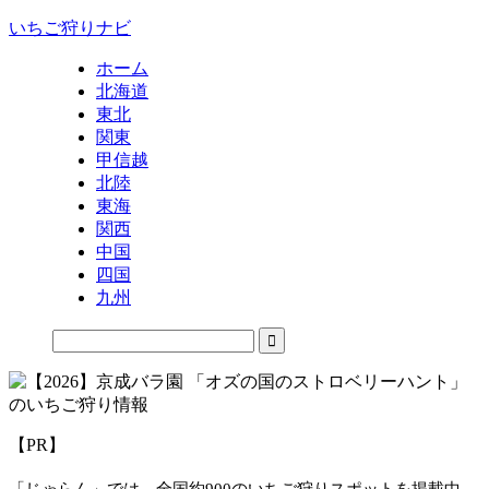
いちご狩りナビ
ホーム
北海道
東北
関東
甲信越
北陸
東海
関西
中国
四国
九州
【PR】