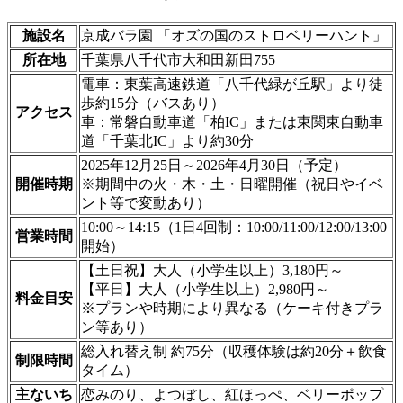
施設名
京成バラ園 「オズの国のストロベリーハント」
所在地
千葉県八千代市大和田新田755
電車：東葉高速鉄道「八千代緑が丘駅」より徒
歩約15分（バスあり）
アクセス
車：常磐自動車道「柏IC」または東関東自動車
道「千葉北IC」より約30分
2025年12月25日～2026年4月30日（予定）
開催時期
※期間中の火・木・土・日曜開催（祝日やイベ
ント等で変動あり）
10:00～14:15（1日4回制：10:00/11:00/12:00/13:00
営業時間
開始）
【土日祝】大人（小学生以上）3,180円～
【平日】大人（小学生以上）2,980円～
料金目安
※プランや時期により異なる（ケーキ付きプラ
ン等あり）
総入れ替え制 約75分（収穫体験は約20分＋飲食
制限時間
タイム）
主ないち
恋みのり、よつぼし、紅ほっぺ、ベリーポップ