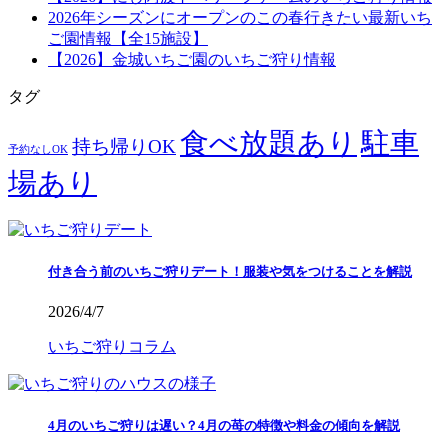
2026年シーズンにオープンのこの春行きたい最新いち
ご園情報【全15施設】
【2026】金城いちご園のいちご狩り情報
タグ
食べ放題あり
駐車
持ち帰りOK
予約なしOK
場あり
付き合う前のいちご狩りデート！服装や気をつけることを解説
2026/4/7
いちご狩りコラム
4月のいちご狩りは遅い？4月の苺の特徴や料金の傾向を解説