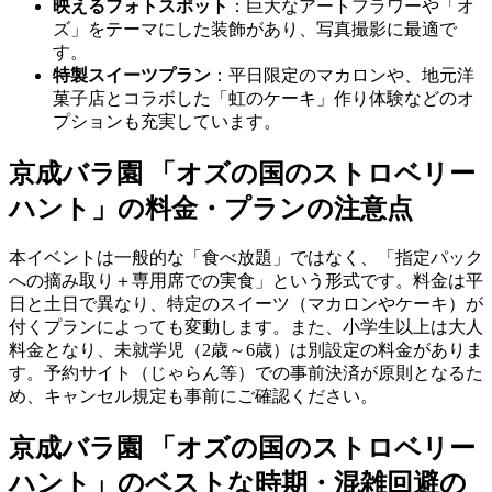
映えるフォトスポット
：巨大なアートフラワーや「オ
ズ」をテーマにした装飾があり、写真撮影に最適で
す。
特製スイーツプラン
：平日限定のマカロンや、地元洋
菓子店とコラボした「虹のケーキ」作り体験などのオ
プションも充実しています。
京成バラ園 「オズの国のストロベリー
ハント」の料金・プランの注意点
本イベントは一般的な「食べ放題」ではなく、「指定パック
への摘み取り＋専用席での実食」という形式です。料金は平
日と土日で異なり、特定のスイーツ（マカロンやケーキ）が
付くプランによっても変動します。また、小学生以上は大人
料金となり、未就学児（2歳～6歳）は別設定の料金がありま
す。予約サイト（じゃらん等）での事前決済が原則となるた
め、キャンセル規定も事前にご確認ください。
京成バラ園 「オズの国のストロベリー
ハント」のベストな時期・混雑回避の