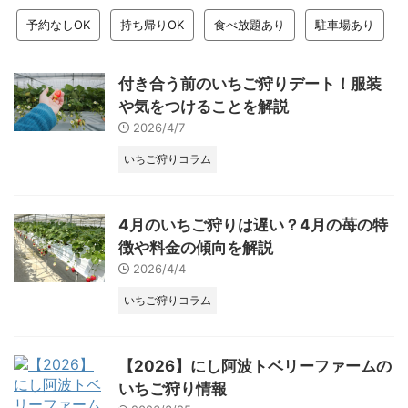
予約なしOK
持ち帰りOK
食べ放題あり
駐車場あり
付き合う前のいちご狩りデート！服装
や気をつけることを解説
2026/4/7
いちご狩りコラム
4月のいちご狩りは遅い？4月の苺の特
徴や料金の傾向を解説
2026/4/4
いちご狩りコラム
【2026】にし阿波トベリーファームの
いちご狩り情報