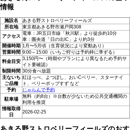
情報
施設名
あきる野ストロベリーフィールズ
所在地
東京都あきる野市瀬戸岡308
電車：JR五日市線「秋川駅」より徒歩約10分
アクセス
車：圏央道「日の出IC」より約3分
開催時期
1月〜5月頃（生育状況により変動あり）
営業時間
9:00～15:00（いちご狩りは予約枠に準ずる）
3,150円〜（時期やプランにより異なるため予約サ
料金目安
イト要確認）
制限時間
30分食べ放題
主ないち
紅ほっぺ、よつぼし、おいCベリー、スターナイ
ご品種
ト、ベリーポップすず など
予約
じゃらんで予約
無料（約8台）※台数が少ないため公共交通機関の
駐車場
利用を推奨
情報取得
2026-02-25
日
あきる野ストロベリーフィールズのおす