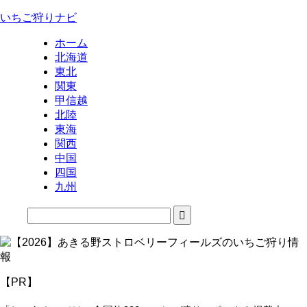
いちご狩りナビ
ホーム
北海道
東北
関東
甲信越
北陸
東海
関西
中国
四国
九州
【PR】