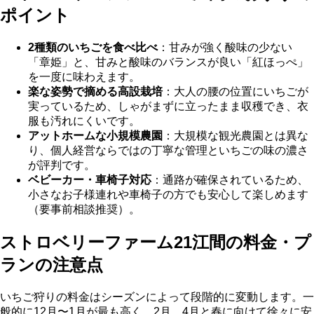
ポイント
2種類のいちごを食べ比べ
：甘みが強く酸味の少ない
「章姫」と、甘みと酸味のバランスが良い「紅ほっぺ」
を一度に味わえます。
楽な姿勢で摘める高設栽培
：大人の腰の位置にいちごが
実っているため、しゃがまずに立ったまま収穫でき、衣
服も汚れにくいです。
アットホームな小規模農園
：大規模な観光農園とは異な
り、個人経営ならではの丁寧な管理といちごの味の濃さ
が評判です。
ベビーカー・車椅子対応
：通路が確保されているため、
小さなお子様連れや車椅子の方でも安心して楽しめます
（要事前相談推奨）。
ストロベリーファーム21江間の料金・プ
ランの注意点
いちご狩りの料金はシーズンによって段階的に変動します。一
般的に12月〜1月が最も高く、2月、4月と春に向けて徐々に安