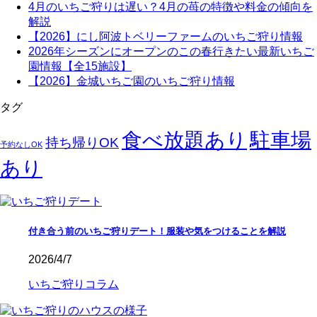
4月のいちご狩りは遅い？4月の苺の特徴や料金の傾向を
解説
【2026】にし阿波トベリーファームのいちご狩り情報
2026年シーズンにオープンのこの春行きたい最新いちご
園情報【全15施設】
【2026】金城いちご園のいちご狩り情報
タグ
駐車場
食べ放題あり
持ち帰りOK
予約なしOK
あり
付き合う前のいちご狩りデート！服装や気をつけることを解説
2026/4/7
いちご狩りコラム