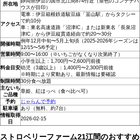
静岡県伊豆の国市北江間874付近（茶色のコンテナハ
所在地
ウスが目印）
電車：伊豆箱根鉄道駿豆線「韮山駅」からタクシー
で約10分
アクセス
車：東名高速道路「沼津IC」または新東名「長泉沼
津IC」から伊豆縦貫道経由で約20〜30分
例年12月中旬〜5月上旬頃（2025-2026年シーズンは
開催時期
12/15〜5/6予定）
営業時間
9:00〜16:00（※いちごがなくなり次第終了）
小学生以上：1,700円〜2,600円前後
料金目安
幼児（3歳以上）：1,400円〜2,300円前後
※時期により変動あり。最新情報は要確認
制限時間
30分食べ放題
主ないち
章姫、紅ほっぺ（食べ比べ可）
ご品種
予約
じゃらんで予約
駐車場
あり（無料、約7台）
情報取得
2026-02-15
日
ストロベリーファーム21江間のおすすめ