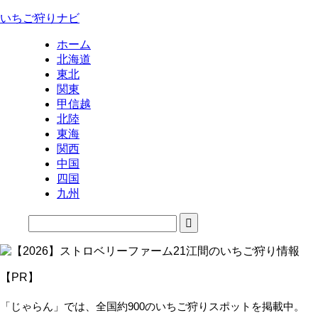
いちご狩りナビ
ホーム
北海道
東北
関東
甲信越
北陸
東海
関西
中国
四国
九州
【PR】
「じゃらん」では、全国約900のいちご狩りスポットを掲載中。