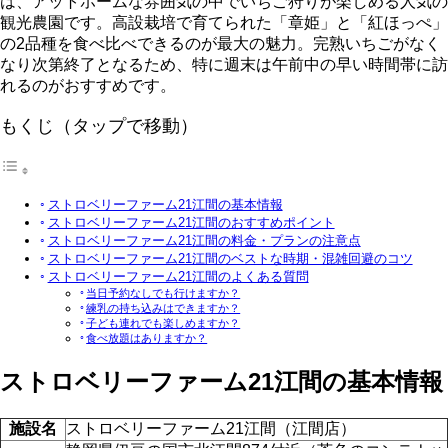
は、アットホームな雰囲気の中でいちご狩りが楽しめる人気の
観光農園です。高設栽培で育てられた「章姫」と「紅ほっぺ」
の2品種を食べ比べできるのが最大の魅力。完熟いちごがなく
なり次第終了となるため、特に週末は午前中の早い時間帯に訪
れるのがおすすめです。
もくじ（タップで移動）
ストロベリーファーム21江間の基本情報
ストロベリーファーム21江間のおすすめポイント
ストロベリーファーム21江間の料金・プランの注意点
ストロベリーファーム21江間のベストな時期・混雑回避のコツ
ストロベリーファーム21江間のよくある質問
当日予約なしでも行けますか？
練乳の持ち込みはできますか？
子ども連れでも楽しめますか？
食べ放題はありますか？
ストロベリーファーム21江間の基本情報
施設名
ストロベリーファーム21江間（江間店）