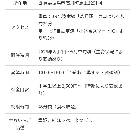
所在地
滋賀県長浜市高月町馬上2291-4
電車：JR北陸本線「高月駅」東口より徒歩
約20分
アクセス
車：北陸自動車道「小谷城スマートIC」よ
り約5分
2026年2月7日～5月中旬頃（生育状況によ
開催時期
り変動あり）
営業時間
10:00～16:00（予約枠に準ずる・要確認）
中学生以上 2,500円～（時期により変動あ
料金目安
り）
制限時間
45分間（食べ放題）
主ないちご
章姫、紅ほっぺ、よつぼし
品種