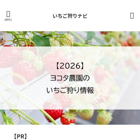
いちご狩りナビ
【PR】