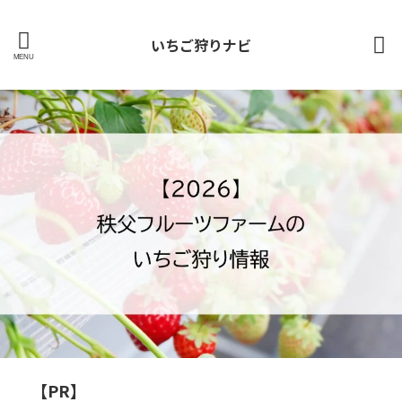
いちご狩りナビ
【PR】