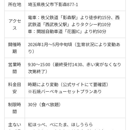
所在地
埼玉県秩父市下影森877-1
電車：秩父鉄道「影森駅」より徒歩約15分、西
アクセ
武鉄道「西武秩父駅」よりタクシー約10分
ス
車：関越自動車道「花園IC」より約50分
開催時
2026年1月〜5月中旬頃（生育状況により変動あ
期
り）
営業時
9:30〜15:00（最終受付14:30、赤い実がなくなり
間
次第終了）
料金目
時期により変動（公式サイトにて要確認）
安
※石焼バーベキューセットプランあり
制限時
30分（食べ放題）
間
主ない
紅ほっぺ、べにたま、ほしうらら