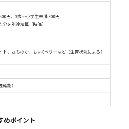
00円、3歳～小学生未満 300円
た分を別途精算（時価）
）
イト、さちのか、おいCベリーなど（生育状況による）
要確認）
すめポイント