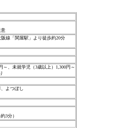
注意
大阪線「関屋駅」より徒歩約20分
0円～、未就学児（3歳以上）1,300円～
り
華、よつぼし
約3分）