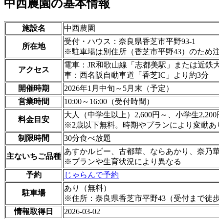
中西農園の基本情報
施設名
中西農園
受付・ハウス：奈良県香芝市平野93-1
所在地
※駐車場は別住所（香芝市平野43）のため
電車：JR和歌山線「志都美駅」または近鉄
アクセス
車：西名阪自動車道「香芝IC」より約3分
開催時期
2026年1月中旬～5月末（予定）
営業時間
10:00～16:00（受付時間）
大人（中学生以上）2,600円～、小学生2,20
料金目安
※2歳以下無料。時期やプランにより変動あ
制限時間
30分食べ放題
あすかルビー、古都華、ならあかり、奈乃
主ないちご品種
※プランや生育状況により異なる
予約
じゃらんで予約
あり（無料）
駐車場
※住所：奈良県香芝市平野43（受付まで徒歩
情報取得日
2026-03-02