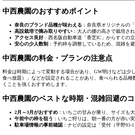
中西農園のおすすめポイント
奈良のブランド品種が味わえる
：奈良県オリジナルの「
高設栽培で摘み取りやすい
：大人の腰の高さで栽培され
アクセス良好
：西名阪自動車道「香芝IC」からすぐの
安心の少人数制
：予約枠を調整しているため、混雑を避
中西農園の料金・プランの注意点
料金は時期によって変動する場合があり、GW明けなどは少
食べ放題）」などが設定されることがあり、食べられる品種
くことを強くおすすめします。
中西農園のベストな時期・混雑回避のコ
2月～3月がおすすめ
：いちごの甘みが乗り、サイズも大
午前中の枠を狙う
：いちご狩りは、朝一番の方が赤い実
駐車場情報の事前確認
：ナビの設定は「受付（平野93