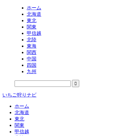
ホーム
北海道
東北
関東
甲信越
北陸
東海
関西
中国
四国
九州
いちご狩りナビ
ホーム
北海道
東北
関東
甲信越