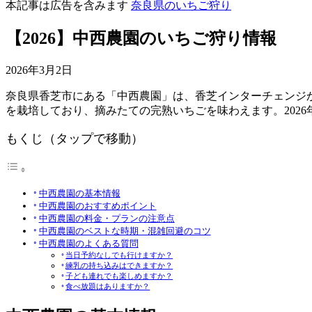
本記事は広告を含みます
奈良県のいちご狩り
【2026】中西農園のいちご狩り情報
2026年3月2日
奈良県香芝市にある「中西農園」は、香芝インターチェンジ
を栽培しており、摘みたての完熟いちごを味わえます。202
もくじ（タップで移動）
中西農園の基本情報
中西農園のおすすめポイント
中西農園の料金・プランの注意点
中西農園のベストな時期・混雑回避のコツ
中西農園のよくある質問
当日予約なしでも行けますか？
練乳の持ち込みはできますか？
子ども連れでも楽しめますか？
食べ放題はありますか？