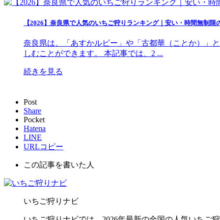
【2026】奈良県で人気のいちご狩りランキング｜安い・時間無制限
奈良県は、「あすかルビー」や「古都華（ことか）」と
しむことができます。 本記事では、2 ...
続きを見る
Post
Share
Pocket
Hatena
LINE
URLコピー
この記事を書いた人
いちご狩りナビ
いちご狩りナビでは、2026年最新の全国の人気いち