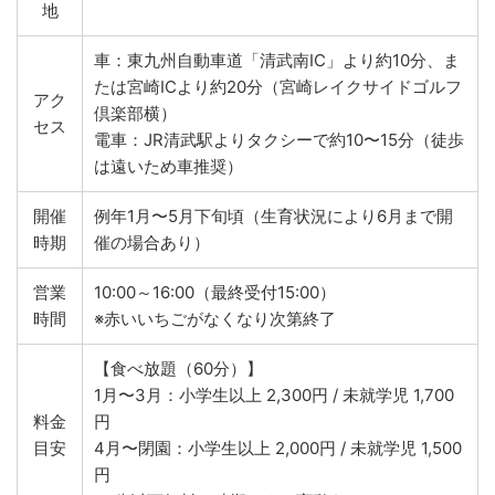
地
車：東九州自動車道「清武南IC」より約10分、ま
たは宮崎ICより約20分（宮崎レイクサイドゴルフ
アク
倶楽部横）
セス
電車：JR清武駅よりタクシーで約10〜15分（徒歩
は遠いため車推奨）
開催
例年1月〜5月下旬頃（生育状況により6月まで開
時期
催の場合あり）
営業
10:00～16:00（最終受付15:00）
時間
※赤いいちごがなくなり次第終了
【食べ放題（60分）】
1月〜3月：小学生以上 2,300円 / 未就学児 1,700
料金
円
目安
4月〜閉園：小学生以上 2,000円 / 未就学児 1,500
円