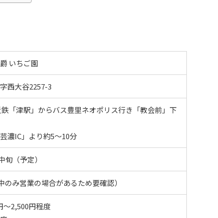
爵 いちご園
西大谷2257-3
近鉄「津駅」からバス豊里ネオポリス行き「教会前」下
濃IC」より約5～10分
5月中旬（予定）
0（午前中のみ営業の場合があるため要確認）
円～2,500円程度