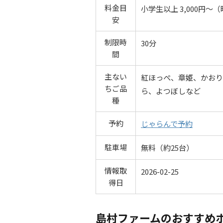
料金目
小学生以上 3,000円
安
制限時
30分
間
主ない
紅ほっぺ、章姫、かおり
ちご品
ら、よつぼしなど
種
予約
じゃらんで予約
駐車場
無料（約25台）
情報取
2026-02-25
得日
島村ファームのおすすめ