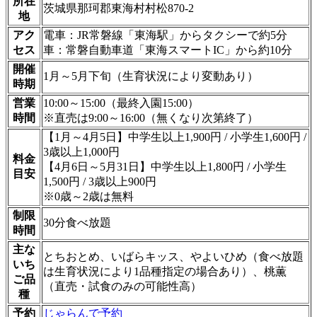
所在
茨城県那珂郡東海村村松870-2
地
アク
電車：JR常磐線「東海駅」からタクシーで約5分
セス
車：常磐自動車道「東海スマートIC」から約10分
開催
1月～5月下旬（生育状況により変動あり）
時期
営業
10:00～15:00（最終入園15:00）
時間
※直売は9:00～16:00（無くなり次第終了）
【1月～4月5日】中学生以上1,900円 / 小学生1,600円 /
3歳以上1,000円
料金
【4月6日～5月31日】中学生以上1,800円 / 小学生
目安
1,500円 / 3歳以上900円
※0歳～2歳は無料
制限
30分食べ放題
時間
主な
とちおとめ、いばらキッス、やよいひめ（食べ放題
いち
は生育状況により1品種指定の場合あり）、桃薫
ご品
（直売・試食のみの可能性高）
種
予約
じゃらんで予約