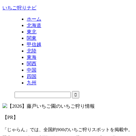
いちご狩りナビ
ホーム
北海道
東北
関東
甲信越
北陸
東海
関西
中国
四国
九州
【PR】
「じゃらん」では、全国約900のいちご狩りスポットを掲載中。