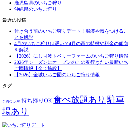
鹿児島県のいちご狩り
沖縄県のいちご狩り
最近の投稿
付き合う前のいちご狩りデート！服装や気をつけるこ
とを解説
4月のいちご狩りは遅い？4月の苺の特徴や料金の傾向
を解説
【2026】にし阿波トベリーファームのいちご狩り情報
2026年シーズンにオープンのこの春行きたい最新いち
ご園情報【全15施設】
【2026】金城いちご園のいちご狩り情報
タグ
食べ放題あり
駐車
持ち帰りOK
予約なしOK
場あり